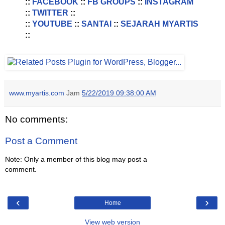
::
FACEBOOK
::
FB GROUPS
::
INSTAGRAM
::
TWITTER
::
::
YOUTUBE
::
SANTAI
::
SEJARAH MYARTIS
::
www.myartis.com
Jam
5/22/2019 09:38:00 AM
No comments:
Post a Comment
Note: Only a member of this blog may post a
comment.
‹
›
Home
View web version