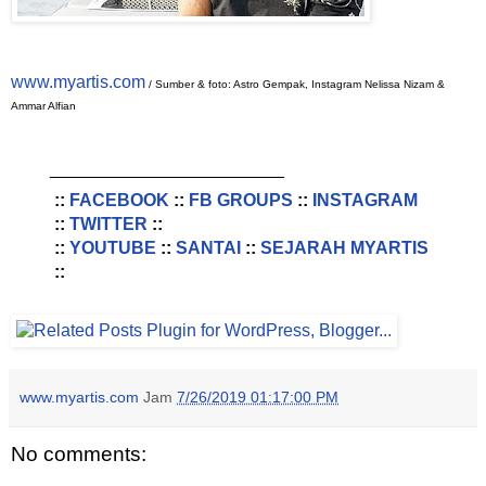
www.myartis.com
/ Sumber & foto: Astro Gempak, Instagram Nelissa Nizam &
Ammar Alfian
________________________
::
FACEBOOK
::
FB GROUPS
::
INSTAGRAM
::
TWITTER
::
::
YOUTUBE
::
SANTAI
::
SEJARAH MYARTIS
::
www.myartis.com
Jam
7/26/2019 01:17:00 PM
No comments: