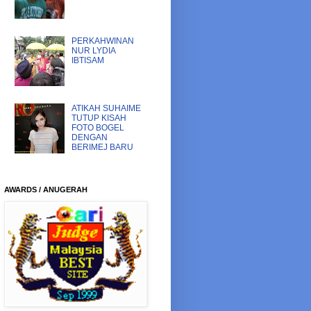
PERKAHWINAN
NUR LYDIA
IBTISAM
ATIKAH SUHAIME
TUTUP KISAH
FOTO BOGEL
DENGAN
BERIMEJ BARU
AWARDS / ANUGERAH