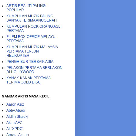
ARTIS REALITI PALING
POPULAR
KUMPULAN MUZIK PALING
BANYAK TERIMA ANUGERAH
KUMPULAN ROCK ORANG ASLI
PERTAMA
FILEM BOX-OFFICE MELAYU
PERTAMA
KUMPULAN MUZIK MALAYSIA
PERTAMA TERJUN
HELIKOPTER
PENGHIBUR TERBAIK ASIA
PELAKON PERTAMA BERLAKON
DI HOLLYWOOD
KANAK-KANAK PERTAMA
TERIMA GOLD DISC
GAMBAR ARTIS MASA KECIL
Aaron Aziz
Abby Abadi
Afdlin Shauki
Akim AF7
Ali 'XPDC'
Amyza Aznan