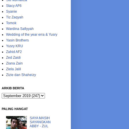
Siti Nurhaliza
Stacy AF6
Syanie
Tiz Zaqyah
Tomok
Wardina Safiyyah
Wedding of the year erra & Yusry
Yasin Brothers
Yusry KRU
Zahid AF2
Zed Zaidi
Ziana Zain
Ziela Jalil
Zizie dan Shaheizy
ARKIB BERITA
PALING HANGAT
SAYA MASIH
SAYANGKAN
ABBY - ZUL