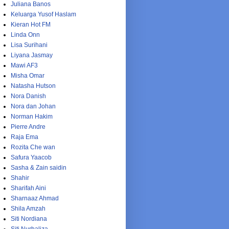
Juliana Banos
Keluarga Yusof Haslam
Kieran Hot FM
Linda Onn
Lisa Surihani
Liyana Jasmay
Mawi AF3
Misha Omar
Natasha Hutson
Nora Danish
Nora dan Johan
Norman Hakim
Pierre Andre
Raja Ema
Rozita Che wan
Safura Yaacob
Sasha & Zain saidin
Shahir
Sharifah Aini
Sharnaaz Ahmad
Shila Amzah
Siti Nordiana