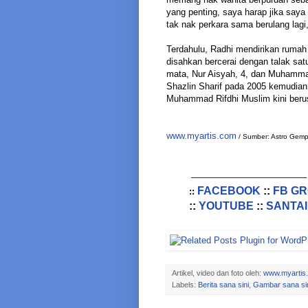
yang penting, saya harap jika saya
tak nak perkara sama berulang lagi,
Terdahulu, Radhi mendirikan rumah
disahkan bercerai dengan talak sa
mata, Nur Aisyah, 4, dan Muhammad
Shazlin Sharif pada 2005 kemudian
Muhammad Rifdhi Muslim kini berus
www.myartis.com
/ Sumber: Astro Gem
________________________
FACEBOOK
::
FB G
::
::
YOUTUBE
::
SANTAI
Artikel, video dan foto oleh:
www.myartis
Labels:
Berita sana sini
,
Gambar sana si