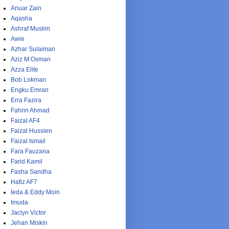
Anuar Zain
Aqasha
Ashraf Muslim
Awie
Azhar Sulaiman
Aziz M Osman
Azza Elite
Bob Lokman
Engku Emran
Erra Fazira
Fahrin Ahmad
Faizal AF4
Faizal Hussien
Faizal Ismail
Fara Fauzana
Farid Kamil
Fasha Sandha
Hafiz AF7
Ieda & Eddy Moin
Imuda
Jaclyn Victor
Jehan Miskin