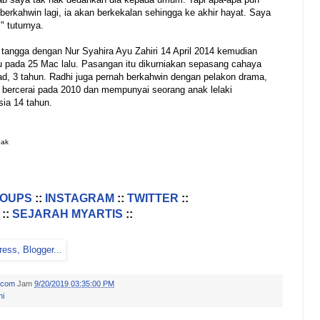
 berkahwin lagi, ia akan berkekalan sehingga ke akhir hayat. Saya
" tuturnya.
 tangga dengan Nur Syahira Ayu Zahiri 14 April 2014 kemudian
tu pada 25 Mac lalu. Pasangan itu dikurniakan sepasang cahaya
, 3 tahun. Radhi juga pernah berkahwin dengan pelakon drama,
 bercerai pada 2010 dan mempunyai seorang anak lelaki
ia 14 tahun.
pak
ROUPS
::
INSTAGRAM
::
TWITTER
::
::
SEJARAH MYARTIS
::
.com
Jam
9/20/2019 03:35:00 PM
ni