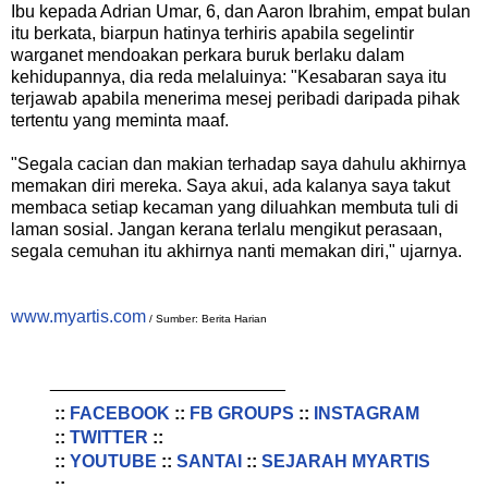
Ibu kepada Adrian Umar, 6, dan Aaron Ibrahim, empat bulan
itu berkata, biarpun hatinya terhiris apabila segelintir
warganet mendoakan perkara buruk berlaku dalam
kehidupannya, dia reda melaluinya: "Kesabaran saya itu
terjawab apabila menerima mesej peribadi daripada pihak
tertentu yang meminta maaf.
"Segala cacian dan makian terhadap saya dahulu akhirnya
memakan diri mereka. Saya akui, ada kalanya saya takut
membaca setiap kecaman yang diluahkan membuta tuli di
laman sosial. Jangan kerana terlalu mengikut perasaan,
segala cemuhan itu akhirnya nanti memakan diri," ujarnya.
www.myartis.com
/ Sumber: Berita Harian
________________________
::
FACEBOOK
::
FB GROUPS
::
INSTAGRAM
::
TWITTER
::
::
YOUTUBE
::
SANTAI
::
SEJARAH MYARTIS
::