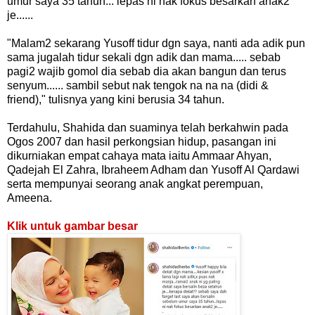
umur saya 35 tahun... lepas ni nak fokus besarkan anak2
je......
"Malam2 sekarang Yusoff tidur dgn saya, nanti ada adik pun
sama jugalah tidur sekali dgn adik dan mama..... sebab
pagi2 wajib gomol dia sebab dia akan bangun dan terus
senyum...... sambil sebut nak tengok na na na (didi &
friend)," tulisnya yang kini berusia 34 tahun.
Terdahulu, Shahida dan suaminya telah berkahwin pada
Ogos 2007 dan hasil perkongsian hidup, pasangan ini
dikurniakan empat cahaya mata iaitu Ammaar Ahyan,
Qadejah El Zahra, Ibraheem Adham dan Yusoff Al Qardawi
serta mempunyai seorang anak angkat perempuan,
Ameena.
Klik untuk gambar besar