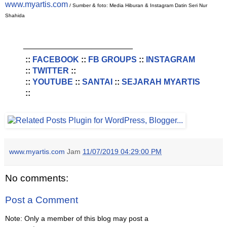
www.myartis.com
/ Sumber & foto: Media Hiburan & Instagram Datin Seri Nur
Shahida
________________________
::
FACEBOOK
::
FB GROUPS
::
INSTAGRAM
::
TWITTER
::
::
YOUTUBE
::
SANTAI
::
SEJARAH MYARTIS
::
www.myartis.com
Jam
11/07/2019 04:29:00 PM
No comments:
Post a Comment
Note: Only a member of this blog may post a