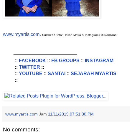
www.myartis.com
/ Sumber & foto: Harian Metro & Instagram Siti Nordiana
________________________
::
FACEBOOK
::
FB GROUPS
::
INSTAGRAM
::
TWITTER
::
::
YOUTUBE
::
SANTAI
::
SEJARAH MYARTIS
::
www.myartis.com
Jam
11/11/2019 07:51:00 PM
No comments: