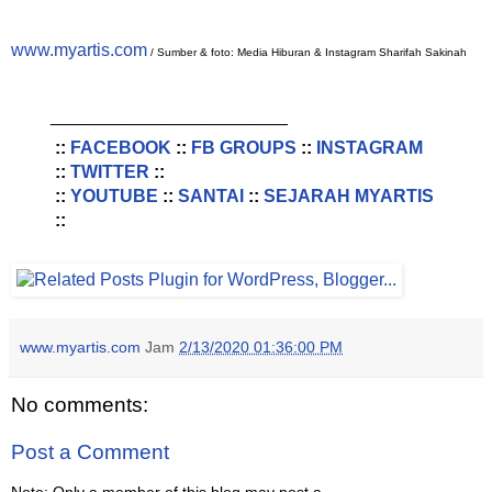
www.myartis.com
/ Sumber & foto: Media Hiburan & Instagram Sharifah Sakinah
________________________
::
FACEBOOK
::
FB GROUPS
::
INSTAGRAM
::
TWITTER
::
::
YOUTUBE
::
SANTAI
::
SEJARAH MYARTIS
::
www.myartis.com
Jam
2/13/2020 01:36:00 PM
No comments:
Post a Comment
Note: Only a member of this blog may post a