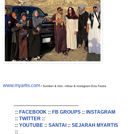
www.myartis.com
/ Sumber & foto: mStar & Instagram Erra Fazira
________________________
::
FACEBOOK
::
FB GROUPS
::
INSTAGRAM
::
TWITTER
::
::
YOUTUBE
::
SANTAI
::
SEJARAH MYARTIS
::