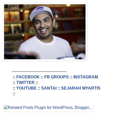
________________________
::
FACEBOOK
::
FB GROUPS
::
INSTAGRAM
::
TWITTER
::
::
YOUTUBE
::
SANTAI
::
SEJARAH MYARTIS
::