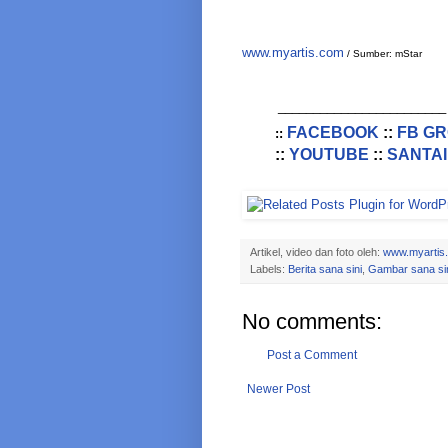
www.myartis.com
/ Sumber: mStar
________________________
FACEBOOK
::
FB G
::
::
YOUTUBE
::
SANTAI
Artikel, video dan foto oleh:
www.myartis
Labels:
Berita sana sini
,
Gambar sana si
No comments:
Post a Comment
Newer Post