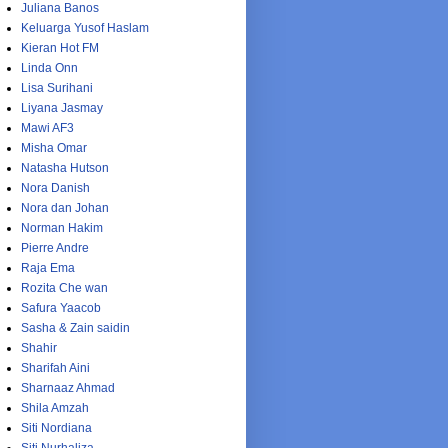
Juliana Banos
Keluarga Yusof Haslam
Kieran Hot FM
Linda Onn
Lisa Surihani
Liyana Jasmay
Mawi AF3
Misha Omar
Natasha Hutson
Nora Danish
Nora dan Johan
Norman Hakim
Pierre Andre
Raja Ema
Rozita Che wan
Safura Yaacob
Sasha & Zain saidin
Shahir
Sharifah Aini
Sharnaaz Ahmad
Shila Amzah
Siti Nordiana