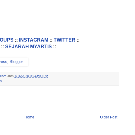
ROUPS
::
INSTAGRAM
::
TWITTER
::
::
SEJARAH MYARTIS
::
.com
Jam
7/16/2020 03:43:00 PM
ni
Home
Older Post