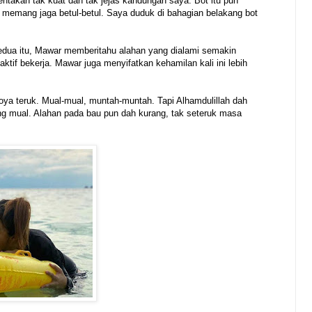
hentakan tak kuat dan tak jejas kandungan saya. Bot itu pun
memang jaga betul-betul. Saya duduk di bahagian belakang bot
edua itu, Mawar memberitahu alahan yang dialami semakin
ktif bekerja. Mawar juga menyifatkan kehamilan kali ini lebih
ya teruk. Mual-mual, muntah-muntah. Tapi Alhamdulillah dah
ng mual. Alahan pada bau pun dah kurang, tak seteruk masa