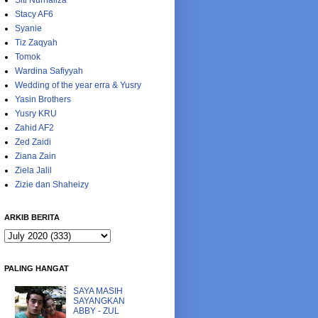
Siti Nurhaliza
Stacy AF6
Syanie
Tiz Zaqyah
Tomok
Wardina Safiyyah
Wedding of the year erra & Yusry
Yasin Brothers
Yusry KRU
Zahid AF2
Zed Zaidi
Ziana Zain
Ziela Jalil
Zizie dan Shaheizy
ARKIB BERITA
PALING HANGAT
SAYA MASIH
SAYANGKAN
ABBY - ZUL