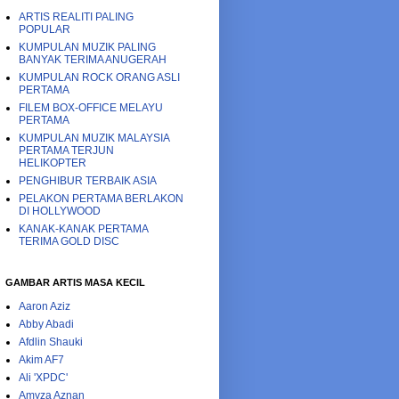
ARTIS REALITI PALING
POPULAR
KUMPULAN MUZIK PALING
BANYAK TERIMA ANUGERAH
KUMPULAN ROCK ORANG ASLI
PERTAMA
FILEM BOX-OFFICE MELAYU
PERTAMA
KUMPULAN MUZIK MALAYSIA
PERTAMA TERJUN
HELIKOPTER
PENGHIBUR TERBAIK ASIA
PELAKON PERTAMA BERLAKON
DI HOLLYWOOD
KANAK-KANAK PERTAMA
TERIMA GOLD DISC
GAMBAR ARTIS MASA KECIL
Aaron Aziz
Abby Abadi
Afdlin Shauki
Akim AF7
Ali 'XPDC'
Amyza Aznan