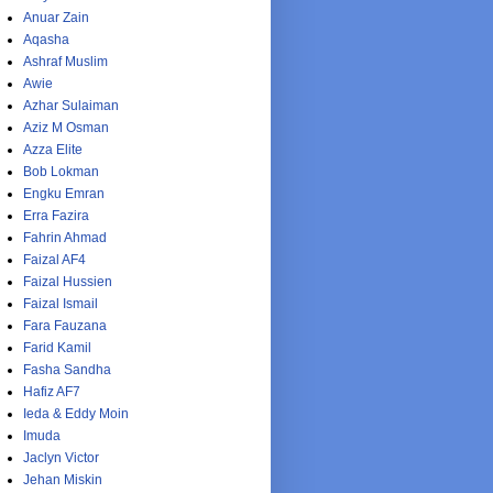
Anuar Zain
Aqasha
Ashraf Muslim
Awie
Azhar Sulaiman
Aziz M Osman
Azza Elite
Bob Lokman
Engku Emran
Erra Fazira
Fahrin Ahmad
Faizal AF4
Faizal Hussien
Faizal Ismail
Fara Fauzana
Farid Kamil
Fasha Sandha
Hafiz AF7
Ieda & Eddy Moin
Imuda
Jaclyn Victor
Jehan Miskin