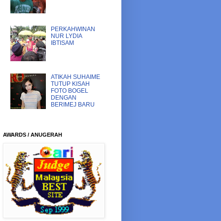
PERKAHWINAN
NUR LYDIA
IBTISAM
ATIKAH SUHAIME
TUTUP KISAH
FOTO BOGEL
DENGAN
BERIMEJ BARU
AWARDS / ANUGERAH