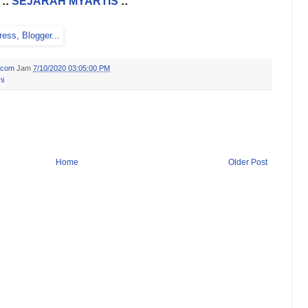
::
SEJARAH MYARTIS
::
.com
Jam
7/10/2020 03:05:00 PM
ni
Home
Older Post