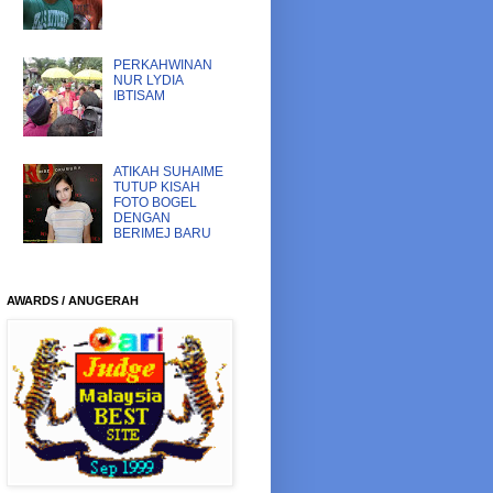
PERKAHWINAN
NUR LYDIA
IBTISAM
ATIKAH SUHAIME
TUTUP KISAH
FOTO BOGEL
DENGAN
BERIMEJ BARU
AWARDS / ANUGERAH