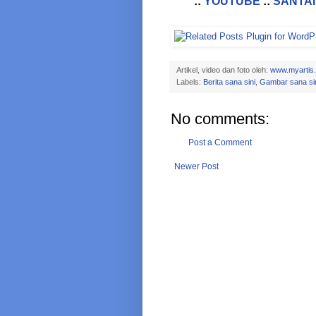
::
YOUTUBE
::
SANTAI
Artikel, video dan foto oleh:
www.myartis
Labels:
Berita sana sini
,
Gambar sana si
No comments:
Post a Comment
Newer Post