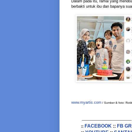
Dalam pada itu, ramai yang mendo
berbakti untuk ibu dan bapanya suat
www.myartis.com
/ Sumber & foto: Roti
________________________
FACEBOOK
::
FB G
::