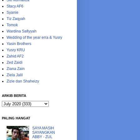
Siti Nurhaliza
Stacy AF6
Syanie
Tiz Zaqyah
Tomok
Wardina Safiyyah
Wedding of the year erra & Yusry
Yasin Brothers
Yusry KRU
Zahid AF2
Zed Zaidi
Ziana Zain
Ziela Jalil
Zizie dan Shaheizy
ARKIB BERITA
PALING HANGAT
SAYA MASIH
SAYANGKAN
ABBY - ZUL