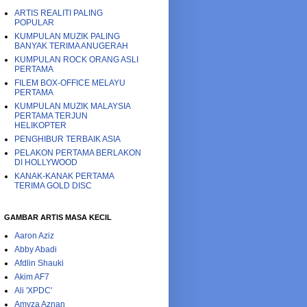
ARTIS REALITI PALING
POPULAR
KUMPULAN MUZIK PALING
BANYAK TERIMA ANUGERAH
KUMPULAN ROCK ORANG ASLI
PERTAMA
FILEM BOX-OFFICE MELAYU
PERTAMA
KUMPULAN MUZIK MALAYSIA
PERTAMA TERJUN
HELIKOPTER
PENGHIBUR TERBAIK ASIA
PELAKON PERTAMA BERLAKON
DI HOLLYWOOD
KANAK-KANAK PERTAMA
TERIMA GOLD DISC
GAMBAR ARTIS MASA KECIL
Aaron Aziz
Abby Abadi
Afdlin Shauki
Akim AF7
Ali 'XPDC'
Amyza Aznan