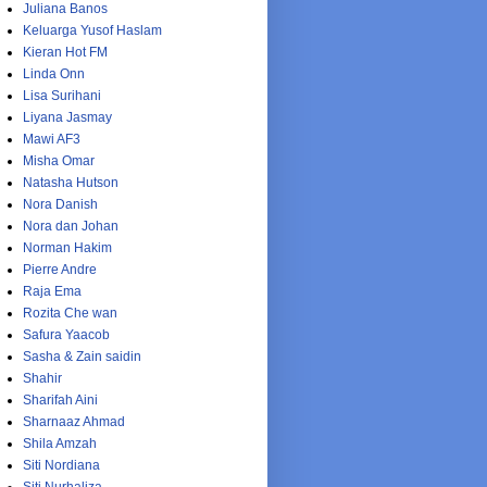
Juliana Banos
Keluarga Yusof Haslam
Kieran Hot FM
Linda Onn
Lisa Surihani
Liyana Jasmay
Mawi AF3
Misha Omar
Natasha Hutson
Nora Danish
Nora dan Johan
Norman Hakim
Pierre Andre
Raja Ema
Rozita Che wan
Safura Yaacob
Sasha & Zain saidin
Shahir
Sharifah Aini
Sharnaaz Ahmad
Shila Amzah
Siti Nordiana