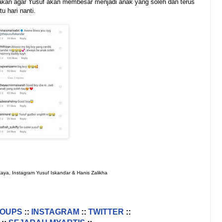
akan agar Yusuf akan membesar menjadi anak yang soleh dan terus
u hari nanti.
kaya, Instagram Yusuf Iskandar & Hanis Zalikha
ROUPS
::
INSTAGRAM
::
TWITTER
::