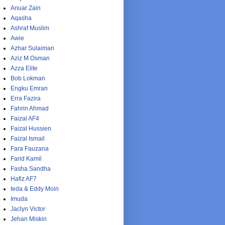
Anuar Zain
Aqasha
Ashraf Muslim
Awie
Azhar Sulaiman
Aziz M Osman
Azza Elite
Bob Lokman
Engku Emran
Erra Fazira
Fahrin Ahmad
Faizal AF4
Faizal Hussien
Faizal Ismail
Fara Fauzana
Farid Kamil
Fasha Sandha
Hafiz AF7
Ieda & Eddy Moin
Imuda
Jaclyn Victor
Jehan Miskin