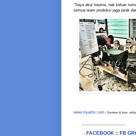
"Saya akui trauma, nak keluar rum
semua team produksi jaga jarak dan
www.myartis.com
/ Sumber & foto: mSta
________________________
FACEBOOK
::
FB GR
::