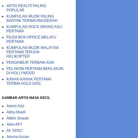
ARTIS REALITI PALING
POPULAR
KUMPULAN MUZIK PALING
BANYAK TERIMA ANUGERAH
KUMPULAN ROCK ORANG ASLI
PERTAMA
FILEM BOX-OFFICE MELAYU
PERTAMA
KUMPULAN MUZIK MALAYSIA
PERTAMA TERJUN
HELIKOPTER
PENGHIBUR TERBAIK ASIA
PELAKON PERTAMA BERLAKON
DI HOLLYWOOD
KANAK-KANAK PERTAMA
TERIMA GOLD DISC
GAMBAR ARTIS MASA KECIL
Aaron Aziz
Abby Abadi
Afdlin Shauki
Akim AF7
Ali 'XPDC'
Amyza Aznan