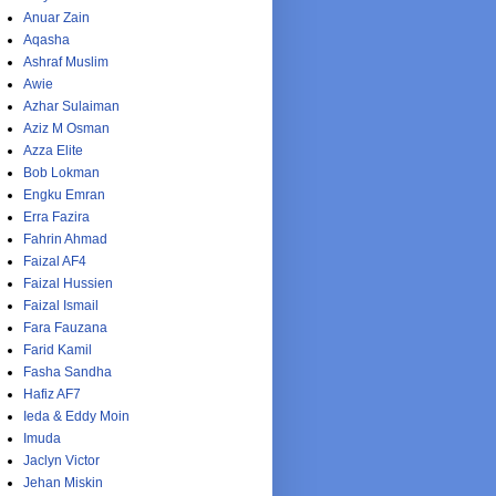
Anuar Zain
Aqasha
Ashraf Muslim
Awie
Azhar Sulaiman
Aziz M Osman
Azza Elite
Bob Lokman
Engku Emran
Erra Fazira
Fahrin Ahmad
Faizal AF4
Faizal Hussien
Faizal Ismail
Fara Fauzana
Farid Kamil
Fasha Sandha
Hafiz AF7
Ieda & Eddy Moin
Imuda
Jaclyn Victor
Jehan Miskin