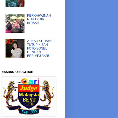
PERKAHWINAN
NUR LYDIA
IBTISAM
ATIKAH SUHAIME
TUTUP KISAH
FOTO BOGEL
DENGAN
BERIMEJ BARU
AWARDS / ANUGERAH