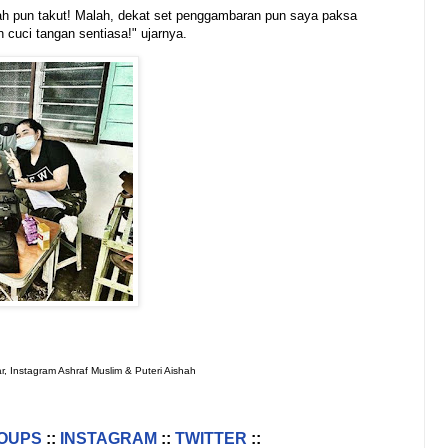
ah pun takut! Malah, dekat set penggambaran pun saya paksa
 cuci tangan sentiasa!" ujarnya.
r, Instagram Ashraf Muslim & Puteri Aishah
OUPS
::
INSTAGRAM
::
TWITTER
::