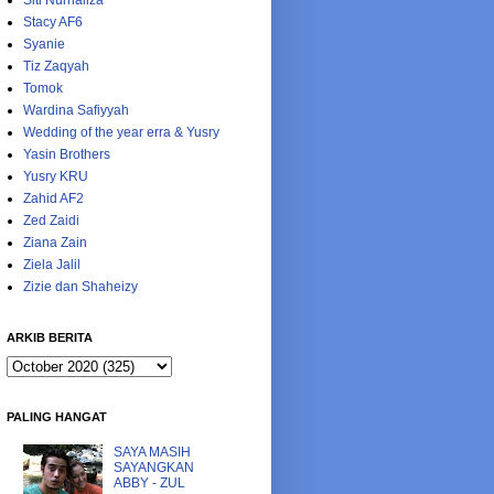
Siti Nurhaliza
Stacy AF6
Syanie
Tiz Zaqyah
Tomok
Wardina Safiyyah
Wedding of the year erra & Yusry
Yasin Brothers
Yusry KRU
Zahid AF2
Zed Zaidi
Ziana Zain
Ziela Jalil
Zizie dan Shaheizy
ARKIB BERITA
PALING HANGAT
SAYA MASIH
SAYANGKAN
ABBY - ZUL