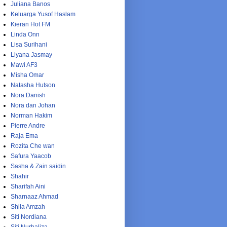
Juliana Banos
Keluarga Yusof Haslam
Kieran Hot FM
Linda Onn
Lisa Surihani
Liyana Jasmay
Mawi AF3
Misha Omar
Natasha Hutson
Nora Danish
Nora dan Johan
Norman Hakim
Pierre Andre
Raja Ema
Rozita Che wan
Safura Yaacob
Sasha & Zain saidin
Shahir
Sharifah Aini
Sharnaaz Ahmad
Shila Amzah
Siti Nordiana