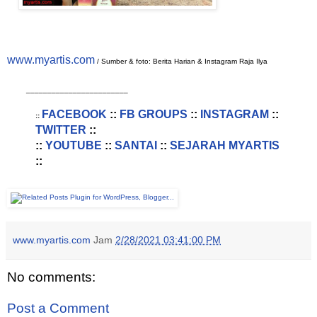
www.myartis.com
/ Sumber & foto: Berita Harian & Instagram Raja Ilya
________________________
FACEBOOK
::
FB GROUPS
::
INSTAGRAM
::
::
TWITTER
::
::
YOUTUBE
::
SANTAI
::
SEJARAH MYARTIS
::
www.myartis.com
Jam
2/28/2021 03:41:00 PM
No comments:
Post a Comment