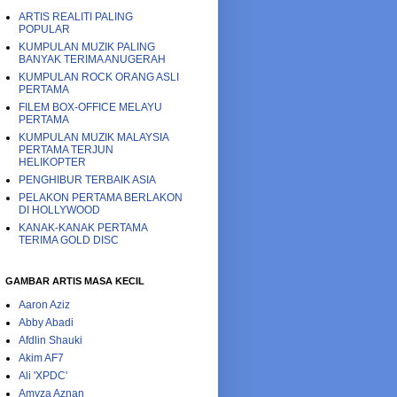
ARTIS REALITI PALING
POPULAR
KUMPULAN MUZIK PALING
BANYAK TERIMA ANUGERAH
KUMPULAN ROCK ORANG ASLI
PERTAMA
FILEM BOX-OFFICE MELAYU
PERTAMA
KUMPULAN MUZIK MALAYSIA
PERTAMA TERJUN
HELIKOPTER
PENGHIBUR TERBAIK ASIA
PELAKON PERTAMA BERLAKON
DI HOLLYWOOD
KANAK-KANAK PERTAMA
TERIMA GOLD DISC
GAMBAR ARTIS MASA KECIL
Aaron Aziz
Abby Abadi
Afdlin Shauki
Akim AF7
Ali 'XPDC'
Amyza Aznan