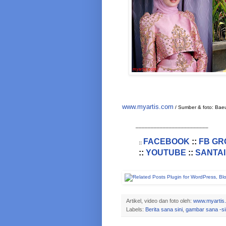
www.myartis.com
/ Sumber & foto: Baeut
________________________
FACEBOOK
::
FB GR
::
::
YOUTUBE
::
SANTAI
Artikel, video dan foto oleh:
www.myartis
Labels:
Berita sana sini
,
gambar sana -si