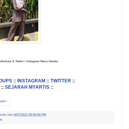
ifulnara & Twitter / Instagram Wany Hasrita
OUPS
::
INSTAGRAM
::
TWITTER
::
::
SEJARAH MYARTIS
::
.com
Jam
4/07/2021 05:56:00 PM
ni