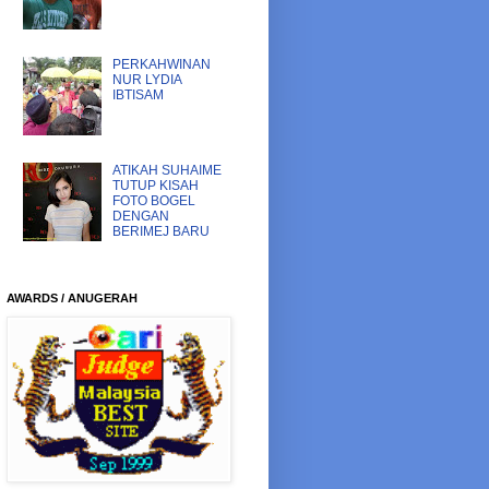
PERKAHWINAN
NUR LYDIA
IBTISAM
ATIKAH SUHAIME
TUTUP KISAH
FOTO BOGEL
DENGAN
BERIMEJ BARU
AWARDS / ANUGERAH