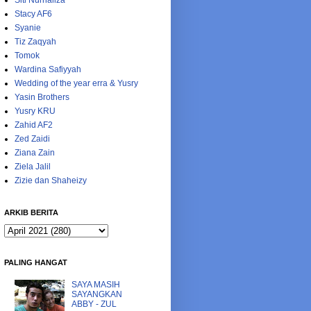
Siti Nurhaliza
Stacy AF6
Syanie
Tiz Zaqyah
Tomok
Wardina Safiyyah
Wedding of the year erra & Yusry
Yasin Brothers
Yusry KRU
Zahid AF2
Zed Zaidi
Ziana Zain
Ziela Jalil
Zizie dan Shaheizy
ARKIB BERITA
PALING HANGAT
SAYA MASIH
SAYANGKAN
ABBY - ZUL