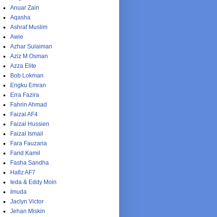
Anuar Zain
Aqasha
Ashraf Muslim
Awie
Azhar Sulaiman
Aziz M Osman
Azza Elite
Bob Lokman
Engku Emran
Erra Fazira
Fahrin Ahmad
Faizal AF4
Faizal Hussien
Faizal Ismail
Fara Fauzana
Farid Kamil
Fasha Sandha
Hafiz AF7
Ieda & Eddy Moin
Imuda
Jaclyn Victor
Jehan Miskin