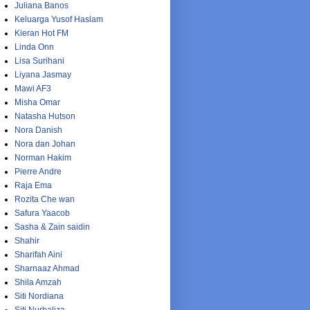
Juliana Banos
Keluarga Yusof Haslam
Kieran Hot FM
Linda Onn
Lisa Surihani
Liyana Jasmay
Mawi AF3
Misha Omar
Natasha Hutson
Nora Danish
Nora dan Johan
Norman Hakim
Pierre Andre
Raja Ema
Rozita Che wan
Safura Yaacob
Sasha & Zain saidin
Shahir
Sharifah Aini
Sharnaaz Ahmad
Shila Amzah
Siti Nordiana