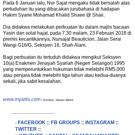
Pada 6 Januari lalu, Nur Sajat mengaku tidak bersalah atas
pertuduhan itu yang dibacakan jurubahasa di hadapan
Hakim Syarie Mohamad Khalid Shaee @ Shaii.
Dia didakwa melakukan perbuatan itu dalam majlis bacaan
Yasin dan solat hajat, pada 7.30 malam, 23 Februari 2018 di
premis kecantikannya, Nursajat Beauticion, Jalan Serai
Wangi G16/G, Seksyen 16, Shah Alam.
Bagi perbuatan itu tertuduh didakwa mengikut Seksyen
10(a) Enakmen Jenayah Syariah (Negeri Selangor) 1995
yang memperuntukkan hukuman tidak melebihi RM5,000
atau penjara tidak melebihi tiga tahun atau kedua-duanya
sekali, jika sabit kesalahan.
www.myartis.com
/ Sumber: Harian Metro
________________________
FACEBOOK
::
FB GROUPS
::
INSTAGRAM
::
::
TWITTER
::