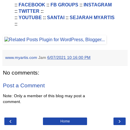
::
FACEBOOK
::
FB GROUPS
::
INSTAGRAM
::
TWITTER
::
::
YOUTUBE
::
SANTAI
::
SEJARAH MYARTIS
::
www.myartis.com
Jam
6/07/2021 10:16:00 PM
No comments:
Post a Comment
Note: Only a member of this blog may post a
comment.
‹
›
Home