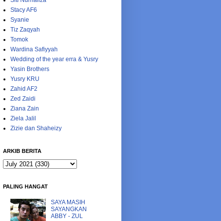
Siti Nurhaliza
Stacy AF6
Syanie
Tiz Zaqyah
Tomok
Wardina Safiyyah
Wedding of the year erra & Yusry
Yasin Brothers
Yusry KRU
Zahid AF2
Zed Zaidi
Ziana Zain
Ziela Jalil
Zizie dan Shaheizy
ARKIB BERITA
PALING HANGAT
SAYA MASIH
SAYANGKAN
ABBY - ZUL