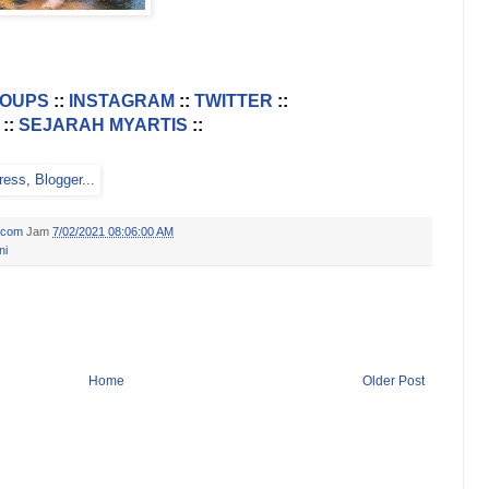
ROUPS
::
INSTAGRAM
::
TWITTER
::
::
SEJARAH MYARTIS
::
.com
Jam
7/02/2021 08:06:00 AM
ni
Home
Older Post