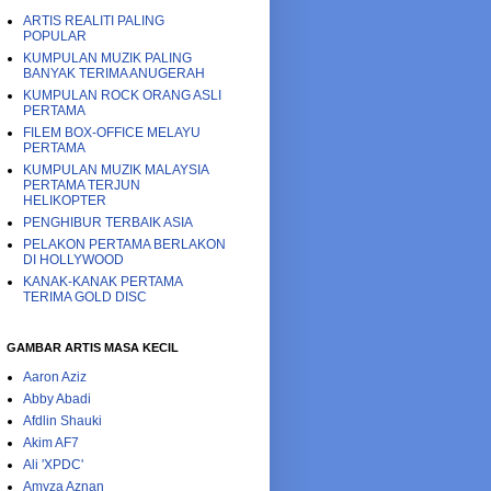
ARTIS REALITI PALING
POPULAR
KUMPULAN MUZIK PALING
BANYAK TERIMA ANUGERAH
KUMPULAN ROCK ORANG ASLI
PERTAMA
FILEM BOX-OFFICE MELAYU
PERTAMA
KUMPULAN MUZIK MALAYSIA
PERTAMA TERJUN
HELIKOPTER
PENGHIBUR TERBAIK ASIA
PELAKON PERTAMA BERLAKON
DI HOLLYWOOD
KANAK-KANAK PERTAMA
TERIMA GOLD DISC
GAMBAR ARTIS MASA KECIL
Aaron Aziz
Abby Abadi
Afdlin Shauki
Akim AF7
Ali 'XPDC'
Amyza Aznan