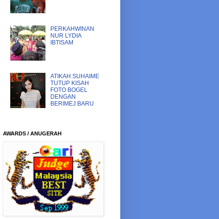
PERKAHWINAN
NUR LYDIA
IBTISAM
ATIKAH SUHAIME
TUTUP KISAH
FOTO BOGEL
DENGAN
BERIMEJ BARU
AWARDS / ANUGERAH