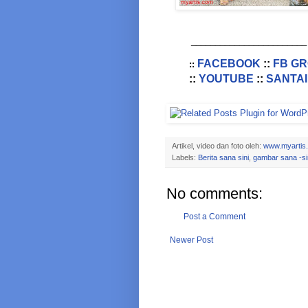
________________________
FACEBOOK
::
FB G
::
::
YOUTUBE
::
SANTAI
Artikel, video dan foto oleh:
www.myartis
Labels:
Berita sana sini
,
gambar sana -si
No comments:
Post a Comment
Newer Post