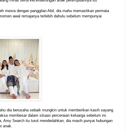
alang minat serta kecenderungan anak perempuannya itu.
bih mesra dengan panggilan Abil, dia mahu memastikan permata
 momen awal remajanya terlebih dahulu sebelum mempunyai
hu dia berusaha sebaik mungkin untuk memberikan kasih sayang
ksa membesar dalam situasi perceraian keluarga sebelum ini.
a, Amy Search itu turut mendedahkan, dia masih punyai hubungan
i anak.