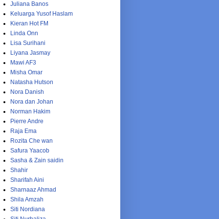
Juliana Banos
Keluarga Yusof Haslam
Kieran Hot FM
Linda Onn
Lisa Surihani
Liyana Jasmay
Mawi AF3
Misha Omar
Natasha Hutson
Nora Danish
Nora dan Johan
Norman Hakim
Pierre Andre
Raja Ema
Rozita Che wan
Safura Yaacob
Sasha & Zain saidin
Shahir
Sharifah Aini
Sharnaaz Ahmad
Shila Amzah
Siti Nordiana