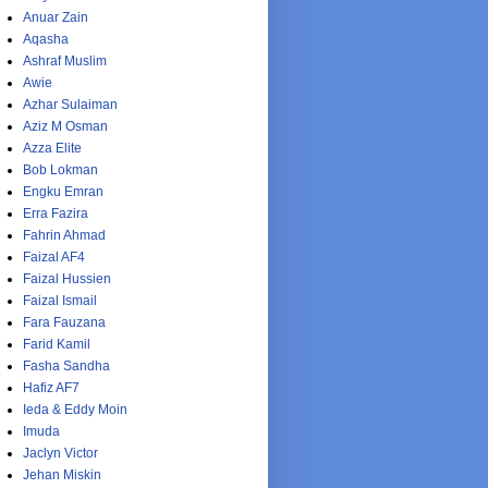
Anuar Zain
Aqasha
Ashraf Muslim
Awie
Azhar Sulaiman
Aziz M Osman
Azza Elite
Bob Lokman
Engku Emran
Erra Fazira
Fahrin Ahmad
Faizal AF4
Faizal Hussien
Faizal Ismail
Fara Fauzana
Farid Kamil
Fasha Sandha
Hafiz AF7
Ieda & Eddy Moin
Imuda
Jaclyn Victor
Jehan Miskin