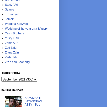
Siti Nurhaliza
Stacy AF6
Syanie
Tiz Zaqyah
Tomok
Wardina Safiyyah
Wedding of the year erra & Yusry
Yasin Brothers
Yusry KRU
Zahid AF2
Zed Zaidi
Ziana Zain
Ziela Jalil
Zizie dan Shaheizy
ARKIB BERITA
PALING HANGAT
SAYA MASIH
SAYANGKAN
ABBY - ZUL