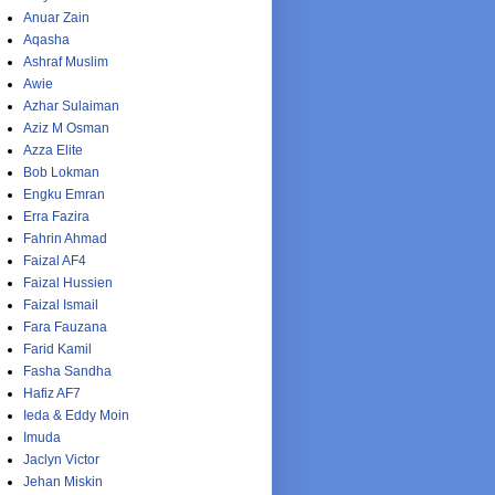
Anuar Zain
Aqasha
Ashraf Muslim
Awie
Azhar Sulaiman
Aziz M Osman
Azza Elite
Bob Lokman
Engku Emran
Erra Fazira
Fahrin Ahmad
Faizal AF4
Faizal Hussien
Faizal Ismail
Fara Fauzana
Farid Kamil
Fasha Sandha
Hafiz AF7
Ieda & Eddy Moin
Imuda
Jaclyn Victor
Jehan Miskin