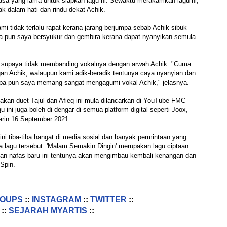
sa yang lama untuk siapkan lagu ni. Sewaktu merakamkan lagu ni,
ak dalam hati dan rindu dekat Achik.
i tidak terlalu rapat kerana jarang berjumpa sebab Achik sibuk
a pun saya bersyukur dan gembira kerana dapat nyanyikan semula
ta supaya tidak membanding vokalnya dengan arwah Achik: "Cuma
an Achik, walaupun kami adik-beradik tentunya caya nyanyian dan
a pun saya memang sangat mengagumi vokal Achik," jelasnya.
akan duet Tajul dan Afieq ini mula dilancarkan di YouTube FMC
 ini juga boleh di dengar di semua platform digital seperti Joox,
arin 16 September 2021.
ini tiba-tiba hangat di media sosial dan banyak permintaan yang
lagu tersebut. 'Malam Semakin Dingin' merupakan lagu ciptaan
an nafas baru ini tentunya akan mengimbau kembali kenangan dan
Spin.
ROUPS
::
INSTAGRAM
::
TWITTER
::
::
SEJARAH MYARTIS
::