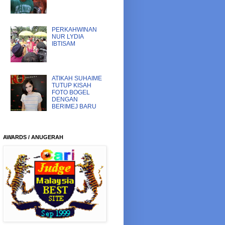
PERKAHWINAN
NUR LYDIA
IBTISAM
ATIKAH SUHAIME
TUTUP KISAH
FOTO BOGEL
DENGAN
BERIMEJ BARU
AWARDS / ANUGERAH