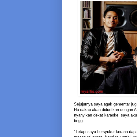
Sejujurnya saya agak gementar juga 
Ho cakap akan diduetkan dengan Af
nyanyikan dekat karaoke, saya ak
tinggi.
"Tetapi saya bersyukur kerana da