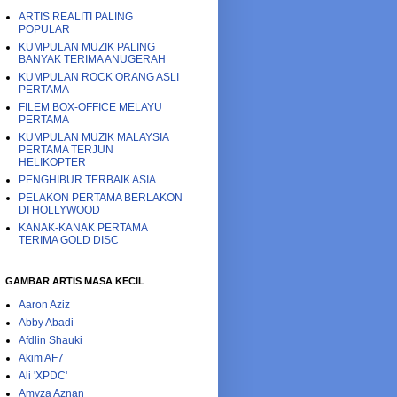
ARTIS REALITI PALING
POPULAR
KUMPULAN MUZIK PALING
BANYAK TERIMA ANUGERAH
KUMPULAN ROCK ORANG ASLI
PERTAMA
FILEM BOX-OFFICE MELAYU
PERTAMA
KUMPULAN MUZIK MALAYSIA
PERTAMA TERJUN
HELIKOPTER
PENGHIBUR TERBAIK ASIA
PELAKON PERTAMA BERLAKON
DI HOLLYWOOD
KANAK-KANAK PERTAMA
TERIMA GOLD DISC
GAMBAR ARTIS MASA KECIL
Aaron Aziz
Abby Abadi
Afdlin Shauki
Akim AF7
Ali 'XPDC'
Amyza Aznan