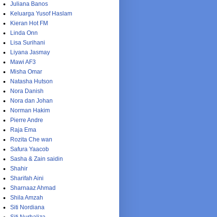
Juliana Banos
Keluarga Yusof Haslam
Kieran Hot FM
Linda Onn
Lisa Surihani
Liyana Jasmay
Mawi AF3
Misha Omar
Natasha Hutson
Nora Danish
Nora dan Johan
Norman Hakim
Pierre Andre
Raja Ema
Rozita Che wan
Safura Yaacob
Sasha & Zain saidin
Shahir
Sharifah Aini
Sharnaaz Ahmad
Shila Amzah
Siti Nordiana