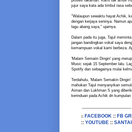
proses rakaman. Kami tak ambil ma
jujur saya kata ada timbul rasa seb
"Walaupun sewaktu hayat Achik, kam
dengan kerjaya seninya. Namun ap
lagu abang saya," ujarnya.
Dalam pada itu juga, Tajul memin
jangan bandingkan vokal saya deng
kemampuan vokal kami berbeza. Ap
'Malam Semaiin Dingin' yang merup
Music sejak 15 September lalu. Lagu
Spotify dan sebagainya mulai kelm
Terdahulu, 'Malam Semakin Dingin' 
mahukan Tajul menyanyikan semula 
Aiman dan Lukhman S yang diberik
kerinduan pada Achik dn kumpulan 
________________________
FACEBOOK
::
FB G
::
::
YOUTUBE
::
SANTAI