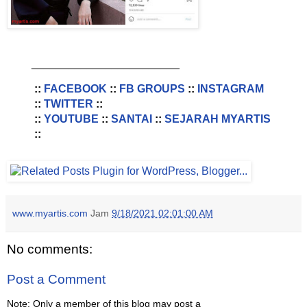
________________________
::
FACEBOOK
::
FB GROUPS
::
INSTAGRAM
::
TWITTER
::
::
YOUTUBE
::
SANTAI
::
SEJARAH MYARTIS
::
www.myartis.com
Jam
9/18/2021 02:01:00 AM
No comments:
Post a Comment
Note: Only a member of this blog may post a