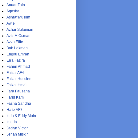
Anuar Zain
Aqasha
Ashraf Muslim
Awie
Azhar Sulaiman
Aziz M Osman
Azza Elite
Bob Lokman
Engku Emran
Erra Fazira
Fahrin Ahmad
Faizal AF4
Faizal Hussien
Faizal Ismail
Fara Fauzana
Farid Kamil
Fasha Sandha
Hafiz AF7
Ieda & Eddy Moin
Imuda
Jaclyn Victor
Jehan Miskin