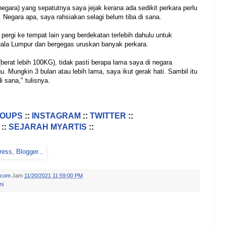
egara) yang sepatutnya saya jejak kerana ada sedikit perkara perlu
Negara apa, saya rahsiakan selagi belum tiba di sana.
pergi ke tempat lain yang berdekatan terlebih dahulu untuk
Kuala Lumpur dan bergegas uruskan banyak perkara.
(berat lebih 100KG), tidak pasti berapa lama saya di negara
. Mungkin 3 bulan atau lebih lama, saya ikut gerak hati. Sambil itu
i sana," tulisnya.
ROUPS
::
INSTAGRAM
::
TWITTER
::
::
SEJARAH MYARTIS
::
.com
Jam
11/20/2021 11:59:00 PM
ni