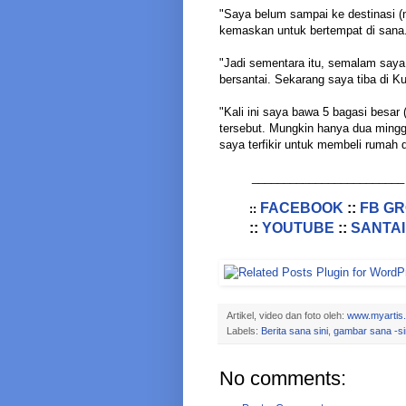
"Saya belum sampai ke destinasi (n
kemaskan untuk bertempat di sana. 
"Jadi sementara itu, semalam saya 
bersantai. Sekarang saya tiba di 
"Kali ini saya bawa 5 bagasi besar 
tersebut. Mungkin hanya dua minggu
saya terfikir untuk membeli rumah d
________________________
FACEBOOK
::
FB G
::
::
YOUTUBE
::
SANTAI
Artikel, video dan foto oleh:
www.myartis
Labels:
Berita sana sini
,
gambar sana -si
No comments: