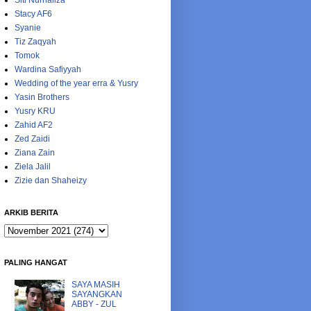
Siti Nurhaliza
Stacy AF6
Syanie
Tiz Zaqyah
Tomok
Wardina Safiyyah
Wedding of the year erra & Yusry
Yasin Brothers
Yusry KRU
Zahid AF2
Zed Zaidi
Ziana Zain
Ziela Jalil
Zizie dan Shaheizy
ARKIB BERITA
PALING HANGAT
SAYA MASIH
SAYANGKAN
ABBY - ZUL