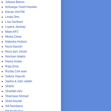
Juliana Banos
Keluarga Yusof Haslam
Kieran Hot FM
Linda Onn
Lisa Surihani
Liyana Jasmay
Mawi AF3
Misha Omar
Natasha Hutson
Nora Danish
Nora dan Johan
Norman Hakim
Pierre Andre
Raja Ema
Rozita Che wan
Safura Yaacob
Sasha & Zain saidin
Shahir
Sharifah Aini
Sharnaaz Ahmad
Shila Amzah
Siti Nordiana