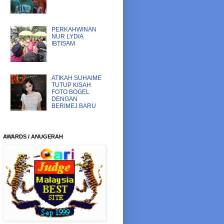
PERKAHWINAN
NUR LYDIA
IBTISAM
ATIKAH SUHAIME
TUTUP KISAH
FOTO BOGEL
DENGAN
BERIMEJ BARU
AWARDS / ANUGERAH