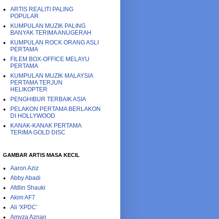
ARTIS REALITI PALING
POPULAR
KUMPULAN MUZIK PALING
BANYAK TERIMA ANUGERAH
KUMPULAN ROCK ORANG ASLI
PERTAMA
FILEM BOX-OFFICE MELAYU
PERTAMA
KUMPULAN MUZIK MALAYSIA
PERTAMA TERJUN
HELIKOPTER
PENGHIBUR TERBAIK ASIA
PELAKON PERTAMA BERLAKON
DI HOLLYWOOD
KANAK-KANAK PERTAMA
TERIMA GOLD DISC
GAMBAR ARTIS MASA KECIL
Aaron Aziz
Abby Abadi
Afdlin Shauki
Akim AF7
Ali 'XPDC'
Amyza Aznan