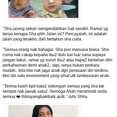
"Sha jarang sekali mengendahkan hati sendiri. Ramai yg
tanya kenapa Sha pilih Jalan ini? Percayalah, ini adalah
jalan yang terakhir, dah bertahun sha cuba.
"Semua orang nak bahagia. Sha pun manusia biasa. Sha
cuma nak cakap kepada ibu2 dulu kat luar sana supaya
jangan takut.. ramai yg suruh ibu2 atau bapa2 bertahan dlm
perkahwinan demi anak2.. tapi, ianya bukan perkara
mudah.. bila kita nak jaga anak dgn perasaan diri terdera,
bkn lah satu environment yang sihat utk tumbesaran anak.
"Terima kasih kpd kata2 sokongan semua yang sha tak
sempat nak jawab satu2. Semoga Allah merahmati anda
semua ❤️ #doayangbaikbaik 🙏🏼," tulis Shila.