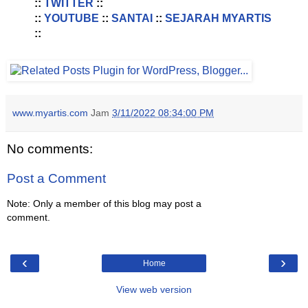
::
TWITTER
::
::
YOUTUBE
::
SANTAI
::
SEJARAH MYARTIS
::
www.myartis.com
Jam
3/11/2022 08:34:00 PM
No comments:
Post a Comment
Note: Only a member of this blog may post a
comment.
‹
›
Home
View web version