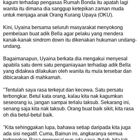
kagum terhadap pengasas Rumah Bonda itu apatah lagi
wanita itu dimana dia sanggup ketepikan zaman muda
untuk menjaga anak Orang Kurang Upaya (OKU).
Kini, Uyaina bersama seluruh masyarakat menyokong
pembelaan buat adik Bella agar pelaku yang mendera
kanak-kanak sindrom down itu dikenakan hukuman undang-
undang.
Bagaimanapun, Uyaina berkata dia mengakui menyesal
apabila satu demi satu penganiayaan terhadap adik Bella
yang didakwa dilakukan oleh wanita itu mula tersebar dan
dibicarakan di mahkamah.
"Tentulah saya rasa terkejut dan kecewa. Satu persatu
terbongkar. Betul kata orang, kalau kita nak kagumkan
seseorang iu, jangan sampai terlalu taksub. Sekarang ini,
senang saja kita nak taksub. Orang buat baik sikit, kita rasa
oh dia betul-betul baik.
"Kita sehinggakan lupa, bahawa setiap daripada kita juga
ada sisi negatif. Cuma, Bainun ini, angkaranya semua
terbongkar. Rasa menyesal pun ada saya. Itulah, kita tak