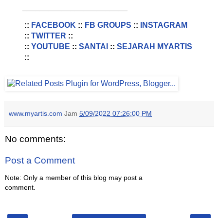
________________________
::
FACEBOOK
::
FB GROUPS
::
INSTAGRAM
::
TWITTER
::
::
YOUTUBE
::
SANTAI
::
SEJARAH MYARTIS
::
www.myartis.com
Jam
5/09/2022 07:26:00 PM
No comments:
Post a Comment
Note: Only a member of this blog may post a
comment.