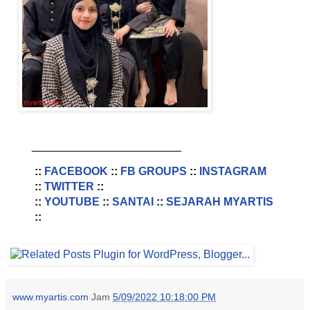
________________________
::
FACEBOOK
::
FB GROUPS
::
INSTAGRAM
::
TWITTER
::
::
YOUTUBE
::
SANTAI
::
SEJARAH MYARTIS
::
www.myartis.com
Jam
5/09/2022 10:18:00 PM