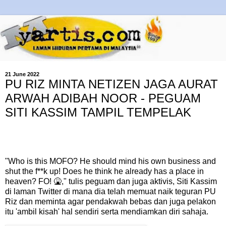
21 June 2022
PU RIZ MINTA NETIZEN JAGA AURAT
ARWAH ADIBAH NOOR - PEGUAM
SITI KASSIM TAMPIL TEMPELAK
"Who is this MOFO? He should mind his own business and
shut the f**k up! Does he think he already has a place in
heaven? FO! 🤮," tulis peguam dan juga aktivis, Siti Kassim
di laman Twitter di mana dia telah memuat naik teguran PU
Riz dan meminta agar pendakwah bebas dan juga pelakon
itu 'ambil kisah' hal sendiri serta mendiamkan diri sahaja.