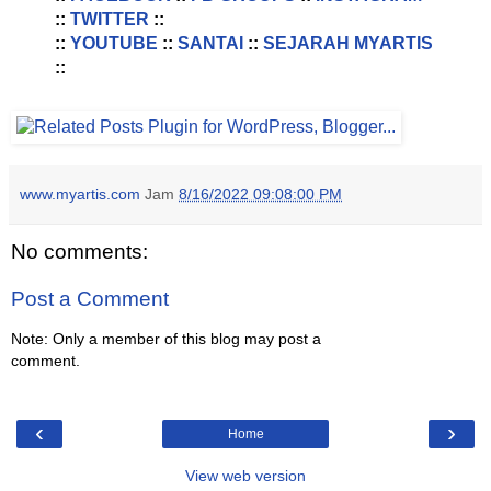
::
TWITTER
::
::
YOUTUBE
::
SANTAI
::
SEJARAH MYARTIS
::
www.myartis.com
Jam
8/16/2022 09:08:00 PM
No comments:
Post a Comment
Note: Only a member of this blog may post a
comment.
‹
›
Home
View web version