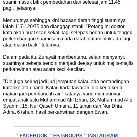
suami masuk bilik pembedahan dan selesai jam 11.45
pagi," jelasnya.
Menurutnya sehingga kini bacaan darah tinggi suaminya
ialah 117-120/75 dan dianggap stabil: "Petang ini doktor
kata akan buat scan sekali lagi selepas bedah untuk tengok
perkembangan suami sama ada darah dalam otak ada lagi
atau makin baik," tuturnya.
Dalam pada itu, Zurayati memberitahu, selain menyanyi,
suaminya bekerja sendiri menjadi deejay untuk majlis-majlis
perkahwinan atau acara kecil-kecilan.
"Dia juga sering jadi juri jemputan kalau ada pertandingan
karaoke atau band. Kalau tiada tawaran, dia kerja kedai
makan jadi pembancuh air," katanya yang mempunyai
empat anak iaitu Muhammad Alif Izhan, 18, Muhammad Afiq
Syahmi, 15, Nur Qaseh Umaira, 11 tahun dan Nur Dhia
Adira, 6 tahun, hasil perkahwinan dengan Ewan.
________________________
::
FACEBOOK
::
FB GROUPS
::
INSTAGRAM