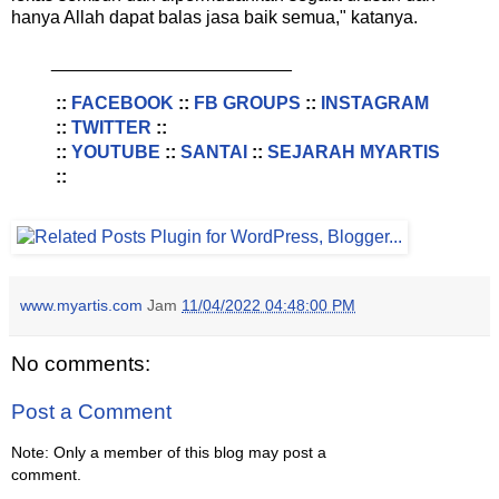
hanya Allah dapat balas jasa baik semua," katanya.
________________________
::
FACEBOOK
::
FB GROUPS
::
INSTAGRAM
::
TWITTER
::
::
YOUTUBE
::
SANTAI
::
SEJARAH MYARTIS
::
www.myartis.com
Jam
11/04/2022 04:48:00 PM
No comments:
Post a Comment
Note: Only a member of this blog may post a
comment.