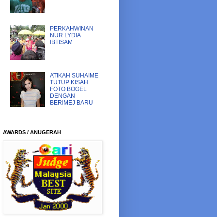
PERKAHWINAN
NUR LYDIA
IBTISAM
ATIKAH SUHAIME
TUTUP KISAH
FOTO BOGEL
DENGAN
BERIMEJ BARU
AWARDS / ANUGERAH