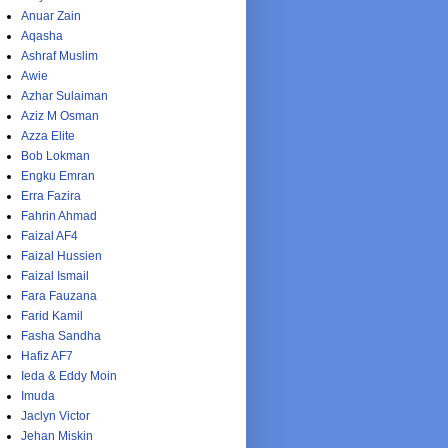
Anuar Zain
Aqasha
Ashraf Muslim
Awie
Azhar Sulaiman
Aziz M Osman
Azza Elite
Bob Lokman
Engku Emran
Erra Fazira
Fahrin Ahmad
Faizal AF4
Faizal Hussien
Faizal Ismail
Fara Fauzana
Farid Kamil
Fasha Sandha
Hafiz AF7
Ieda & Eddy Moin
Imuda
Jaclyn Victor
Jehan Miskin