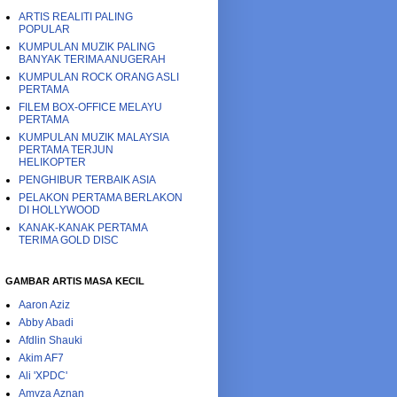
ARTIS REALITI PALING
POPULAR
KUMPULAN MUZIK PALING
BANYAK TERIMA ANUGERAH
KUMPULAN ROCK ORANG ASLI
PERTAMA
FILEM BOX-OFFICE MELAYU
PERTAMA
KUMPULAN MUZIK MALAYSIA
PERTAMA TERJUN
HELIKOPTER
PENGHIBUR TERBAIK ASIA
PELAKON PERTAMA BERLAKON
DI HOLLYWOOD
KANAK-KANAK PERTAMA
TERIMA GOLD DISC
GAMBAR ARTIS MASA KECIL
Aaron Aziz
Abby Abadi
Afdlin Shauki
Akim AF7
Ali 'XPDC'
Amyza Aznan