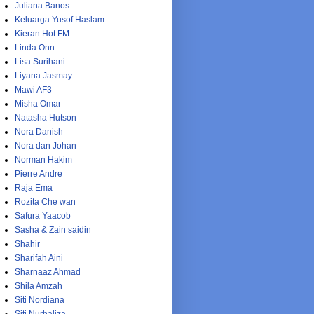
Juliana Banos
Keluarga Yusof Haslam
Kieran Hot FM
Linda Onn
Lisa Surihani
Liyana Jasmay
Mawi AF3
Misha Omar
Natasha Hutson
Nora Danish
Nora dan Johan
Norman Hakim
Pierre Andre
Raja Ema
Rozita Che wan
Safura Yaacob
Sasha & Zain saidin
Shahir
Sharifah Aini
Sharnaaz Ahmad
Shila Amzah
Siti Nordiana