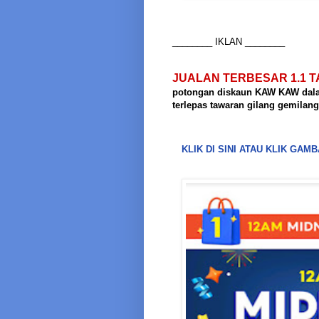
________ IKLAN ________
JUALAN TERBESAR 1.1 T
potongan diskaun KAW KAW dalam
terlepas tawaran gilang gemilan
KLIK DI SINI ATAU KLIK GA