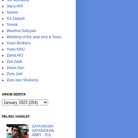
Siti Nurhaliza
Stacy AF6
Syanie
Tiz Zaqyah
Tomok
Wardina Safiyyah
Wedding of the year erra & Yusry
Yasin Brothers
Yusry KRU
Zahid AF2
Zed Zaidi
Ziana Zain
Ziela Jalil
Zizie dan Shaheizy
ARKIB BERITA
PALING HANGAT
SAYA MASIH
SAYANGKAN
ABBY - ZUL