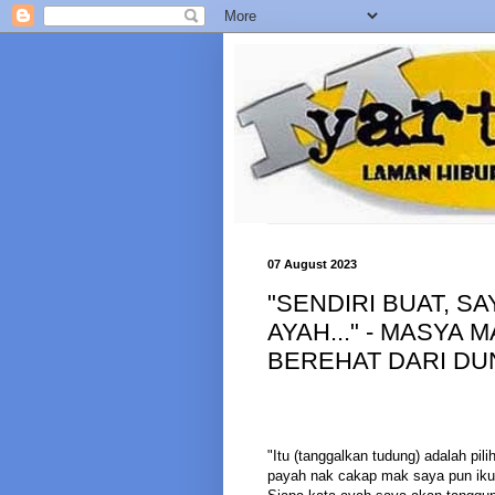
07 August 2023
"SENDIRI BUAT, S
AYAH..." - MASYA
BEREHAT DARI DU
"Itu (tanggalkan tudung) adalah pi
payah nak cakap mak saya pun iku