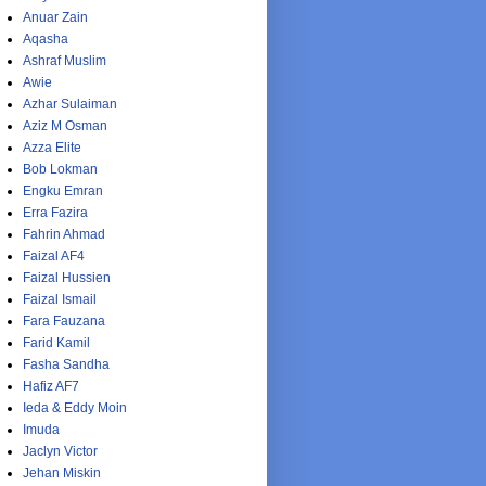
Anuar Zain
Aqasha
Ashraf Muslim
Awie
Azhar Sulaiman
Aziz M Osman
Azza Elite
Bob Lokman
Engku Emran
Erra Fazira
Fahrin Ahmad
Faizal AF4
Faizal Hussien
Faizal Ismail
Fara Fauzana
Farid Kamil
Fasha Sandha
Hafiz AF7
Ieda & Eddy Moin
Imuda
Jaclyn Victor
Jehan Miskin