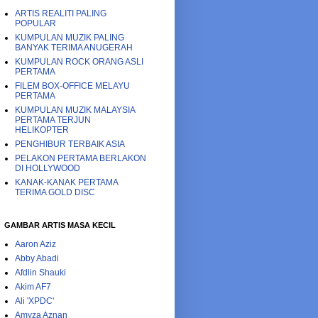
ARTIS REALITI PALING
POPULAR
KUMPULAN MUZIK PALING
BANYAK TERIMA ANUGERAH
KUMPULAN ROCK ORANG ASLI
PERTAMA
FILEM BOX-OFFICE MELAYU
PERTAMA
KUMPULAN MUZIK MALAYSIA
PERTAMA TERJUN
HELIKOPTER
PENGHIBUR TERBAIK ASIA
PELAKON PERTAMA BERLAKON
DI HOLLYWOOD
KANAK-KANAK PERTAMA
TERIMA GOLD DISC
GAMBAR ARTIS MASA KECIL
Aaron Aziz
Abby Abadi
Afdlin Shauki
Akim AF7
Ali 'XPDC'
Amyza Aznan