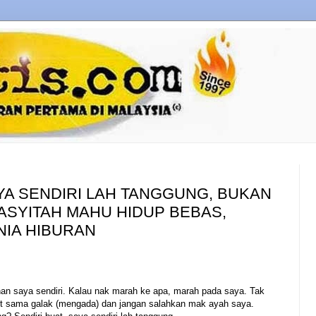
AYA SENDIRI LAH TANGGUNG, BUKAN
 MASYITAH MAHU HIDUP BEBAS,
NIA HIBURAN
lihan saya sendiri. Kalau nak marah ke apa, marah pada saya. Tak
t sama galak (mengada) dan jangan salahkan mak ayah saya.