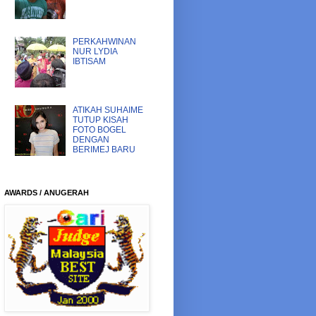
PERKAHWINAN
NUR LYDIA
IBTISAM
ATIKAH SUHAIME
TUTUP KISAH
FOTO BOGEL
DENGAN
BERIMEJ BARU
AWARDS / ANUGERAH