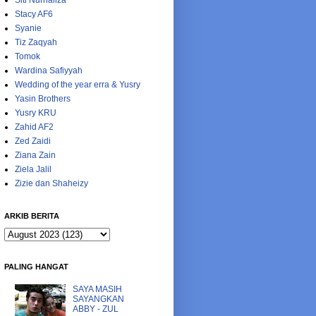
Siti Nurhaliza
Stacy AF6
Syanie
Tiz Zaqyah
Tomok
Wardina Safiyyah
Wedding of the year erra & Yusry
Yasin Brothers
Yusry KRU
Zahid AF2
Zed Zaidi
Ziana Zain
Ziela Jalil
Zizie dan Shaheizy
ARKIB BERITA
PALING HANGAT
SAYA MASIH
SAYANGKAN
ABBY - ZUL