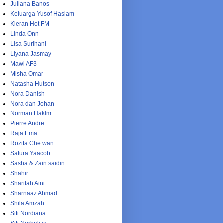
Juliana Banos
Keluarga Yusof Haslam
Kieran Hot FM
Linda Onn
Lisa Surihani
Liyana Jasmay
Mawi AF3
Misha Omar
Natasha Hutson
Nora Danish
Nora dan Johan
Norman Hakim
Pierre Andre
Raja Ema
Rozita Che wan
Safura Yaacob
Sasha & Zain saidin
Shahir
Sharifah Aini
Sharnaaz Ahmad
Shila Amzah
Siti Nordiana