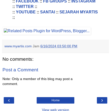
::
FACEBOOK
::
FB GROUPS
::
INSTAGRAM
::
TWITTER
::
::
YOUTUBE
::
SANTAI
::
SEJARAH MYARTIS
::
www.myartis.com
Jam
6/16/2024 03:50:00 PM
No comments:
Post a Comment
Note: Only a member of this blog may post a
comment.
‹
›
Home
View web version