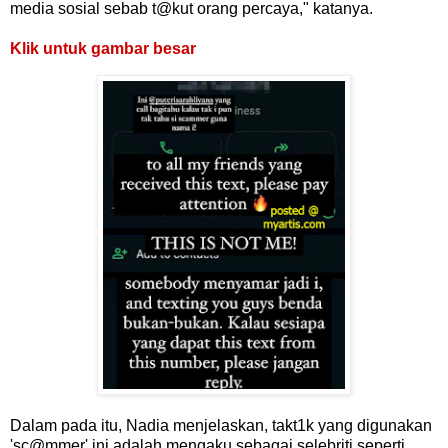
media sosial sebab t@kut orang percaya," katanya.
Klik untuk gambar besar
Dalam pada itu, Nadia menjelaskan, takt1k yang digunakan
'sc@mmer' ini adalah mengaku sebagai selebriti seperti