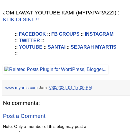
________________________
JOM LAWAT YOUTUBE KAMI (MYPAPARAZZI) :
KLIK DI SINI..!!
::
FACEBOOK
::
FB GROUPS
::
INSTAGRAM
::
TWITTER
::
::
YOUTUBE
::
SANTAI
::
SEJARAH MYARTIS
::
www.myartis.com
Jam
7/30/2024 01:17:00 PM
No comments:
Post a Comment
Note: Only a member of this blog may post a