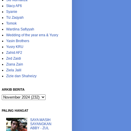
Siti Nurhaliza
Stacy AF6
Syanie
Tiz Zaqyah
Tomok
Wardina Safiyyah
Wedding of the year erra & Yusry
Yasin Brothers
Yusry KRU
Zahid AF2
Zed Zaidi
Ziana Zain
Ziela Jalil
Zizie dan Shaheizy
ARKIB BERITA
PALING HANGAT
SAYA MASIH
SAYANGKAN
ABBY - ZUL