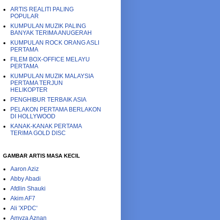
ARTIS REALITI PALING
POPULAR
KUMPULAN MUZIK PALING
BANYAK TERIMA ANUGERAH
KUMPULAN ROCK ORANG ASLI
PERTAMA
FILEM BOX-OFFICE MELAYU
PERTAMA
KUMPULAN MUZIK MALAYSIA
PERTAMA TERJUN
HELIKOPTER
PENGHIBUR TERBAIK ASIA
PELAKON PERTAMA BERLAKON
DI HOLLYWOOD
KANAK-KANAK PERTAMA
TERIMA GOLD DISC
GAMBAR ARTIS MASA KECIL
Aaron Aziz
Abby Abadi
Afdlin Shauki
Akim AF7
Ali 'XPDC'
Amyza Aznan