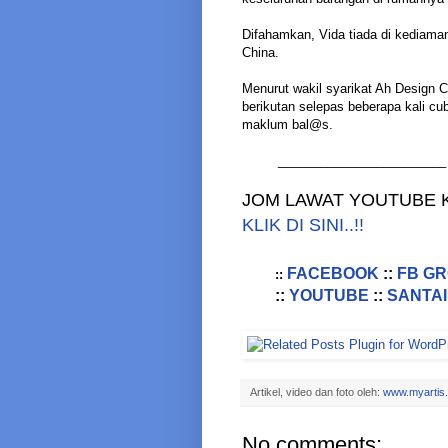
Difahamkan, Vida tiada di kediaman
China.
Menurut wakil syarikat Ah Design
berikutan selepas beberapa kali c
maklum bal@s.
________________________
JOM LAWAT YOUTUBE K
KLIK DI SINI..!!
FACEBOOK
::
FB G
::
::
YOUTUBE
::
SANTAI
Artikel, video dan foto oleh:
www.myartis
No comments: