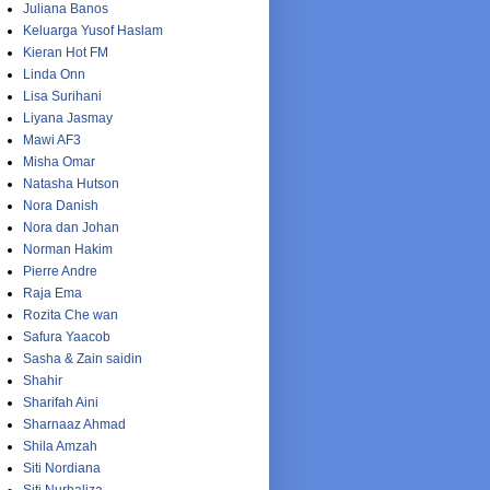
Juliana Banos
Keluarga Yusof Haslam
Kieran Hot FM
Linda Onn
Lisa Surihani
Liyana Jasmay
Mawi AF3
Misha Omar
Natasha Hutson
Nora Danish
Nora dan Johan
Norman Hakim
Pierre Andre
Raja Ema
Rozita Che wan
Safura Yaacob
Sasha & Zain saidin
Shahir
Sharifah Aini
Sharnaaz Ahmad
Shila Amzah
Siti Nordiana