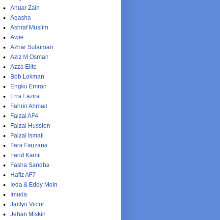
Anuar Zain
Aqasha
Ashraf Muslim
Awie
Azhar Sulaiman
Aziz M Osman
Azza Elite
Bob Lokman
Engku Emran
Erra Fazira
Fahrin Ahmad
Faizal AF4
Faizal Hussien
Faizal Ismail
Fara Fauzana
Farid Kamil
Fasha Sandha
Hafiz AF7
Ieda & Eddy Moin
Imuda
Jaclyn Victor
Jehan Miskin