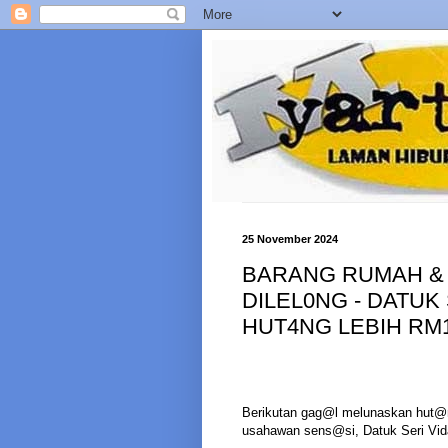
25 November 2024
BARANG RUMAH &
DILEL0NG - DATUK
HUT4NG LEBIH RM
Berikutan gag@l melunaskan hut@n
usahawan sens@si, Datuk Seri Vida 