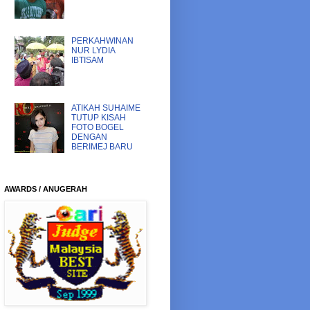
PERKAHWINAN
NUR LYDIA
IBTISAM
ATIKAH SUHAIME
TUTUP KISAH
FOTO BOGEL
DENGAN
BERIMEJ BARU
AWARDS / ANUGERAH