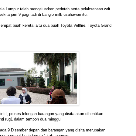
la Lumpur telah mengeluarkan perintah serta pelaksanaan writ
ekita jam 9 pagi tadi di banglo milk usahawan itu.
 empat buah kereta iaitu dua buah Toyota Vellfire, Toyota Grand
ntif, proses lelongan barangan yang disita akan dihentikan
nti rug1 dalam tempoh dua minggu.
 pada 9 Disember depan dan barangan yang disita merupakan
serta empat buah kereta," kata peguam.