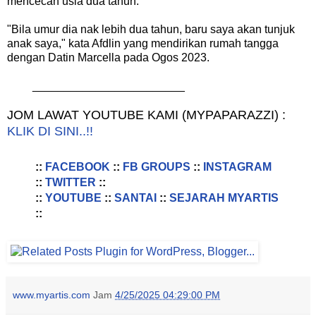
mencecah usia dua tahun.
"Bila umur dia nak lebih dua tahun, baru saya akan tunjuk
anak saya," kata Afdlin yang mendirikan rumah tangga
dengan Datin Marcella pada Ogos 2023.
________________________
JOM LAWAT YOUTUBE KAMI (MYPAPARAZZI) :
KLIK DI SINI..!!
::
FACEBOOK
::
FB GROUPS
::
INSTAGRAM
::
TWITTER
::
::
YOUTUBE
::
SANTAI
::
SEJARAH MYARTIS
::
www.myartis.com
Jam
4/25/2025 04:29:00 PM