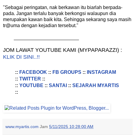
"Sebagai peringatan, nak berkawan itu biarlah berpada-
pada. Jangan terlalu banyak berkongsi walaupun dia
merupakan kawan baik kita. Sehingga sekarang saya masih
tr@uma dengan kejadian tersebut."
________________________
JOM LAWAT YOUTUBE KAMI (MYPAPARAZZI) :
KLIK DI SINI..!!
::
FACEBOOK
::
FB GROUPS
::
INSTAGRAM
::
TWITTER
::
::
YOUTUBE
::
SANTAI
::
SEJARAH MYARTIS
::
www.myartis.com
Jam
5/11/2025 10:28:00 AM