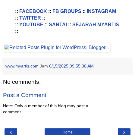
::
FACEBOOK
::
FB GROUPS
::
INSTAGRAM
::
TWITTER
::
::
YOUTUBE
::
SANTAI
::
SEJARAH MYARTIS
::
www.myartis.com
Jam
6/15/2025 09:55:00 AM
No comments:
Post a Comment
Note: Only a member of this blog may post a
comment.
‹
›
Home