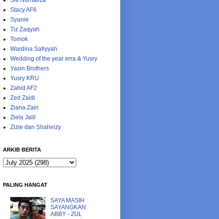
Siti Nurhaliza
Stacy AF6
Syanie
Tiz Zaqyah
Tomok
Wardina Safiyyah
Wedding of the year erra & Yusry
Yasin Brothers
Yusry KRU
Zahid AF2
Zed Zaidi
Ziana Zain
Ziela Jalil
Zizie dan Shaheizy
ARKIB BERITA
PALING HANGAT
SAYA MASIH
SAYANGKAN
ABBY - ZUL