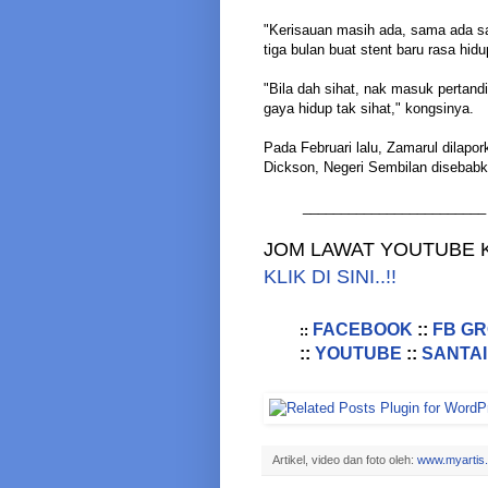
"Kerisauan masih ada, sama ada sa
tiga bulan buat stent baru rasa hi
"Bila dah sihat, nak masuk pertan
gaya hidup tak sihat," kongsinya.
Pada Februari lalu, Zamarul dilap
Dickson, Negeri Sembilan disebabk
________________________
JOM LAWAT YOUTUBE K
KLIK DI SINI..!!
FACEBOOK
::
FB G
::
::
YOUTUBE
::
SANTAI
Artikel, video dan foto oleh:
www.myartis