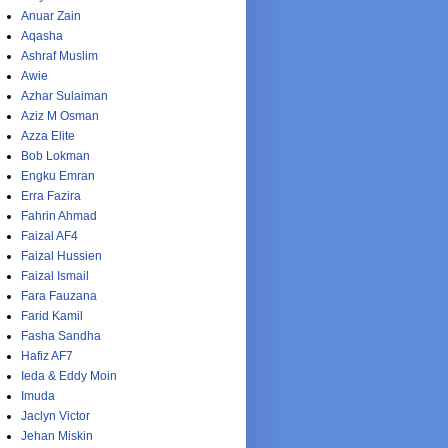
Anuar Zain
Aqasha
Ashraf Muslim
Awie
Azhar Sulaiman
Aziz M Osman
Azza Elite
Bob Lokman
Engku Emran
Erra Fazira
Fahrin Ahmad
Faizal AF4
Faizal Hussien
Faizal Ismail
Fara Fauzana
Farid Kamil
Fasha Sandha
Hafiz AF7
Ieda & Eddy Moin
Imuda
Jaclyn Victor
Jehan Miskin