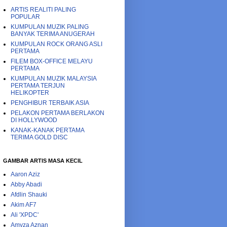
ARTIS REALITI PALING
POPULAR
KUMPULAN MUZIK PALING
BANYAK TERIMA ANUGERAH
KUMPULAN ROCK ORANG ASLI
PERTAMA
FILEM BOX-OFFICE MELAYU
PERTAMA
KUMPULAN MUZIK MALAYSIA
PERTAMA TERJUN
HELIKOPTER
PENGHIBUR TERBAIK ASIA
PELAKON PERTAMA BERLAKON
DI HOLLYWOOD
KANAK-KANAK PERTAMA
TERIMA GOLD DISC
GAMBAR ARTIS MASA KECIL
Aaron Aziz
Abby Abadi
Afdlin Shauki
Akim AF7
Ali 'XPDC'
Amyza Aznan