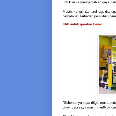
untuk mula mengamalkan gaya hidu
Malah, kongsi Zamarul lagi, dia ju
berhati-hati terhadap pemilihan pe
Klik untuk gambar besar
"Sebenarnya saya d£gil, masa perta
okay. Jadi saya masih mer0kok da