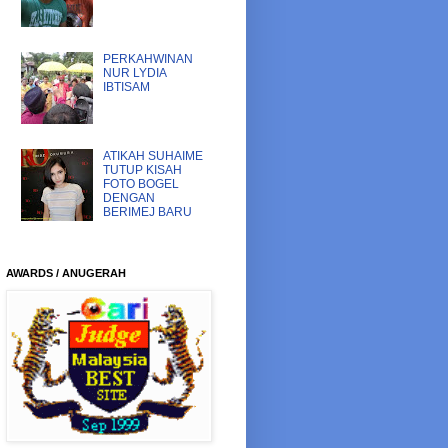
PERKAHWINAN
NUR LYDIA
IBTISAM
ATIKAH SUHAIME
TUTUP KISAH
FOTO BOGEL
DENGAN
BERIMEJ BARU
AWARDS / ANUGERAH