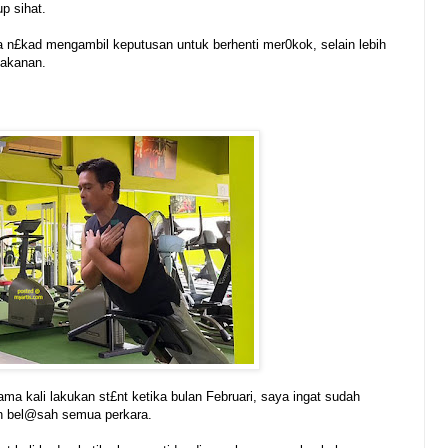
p sihat.
ga n£kad mengambil keputusan untuk berhenti mer0kok, selain lebih
makanan.
ma kali lakukan st£nt ketika bulan Februari, saya ingat sudah
n bel@sah semua perkara.