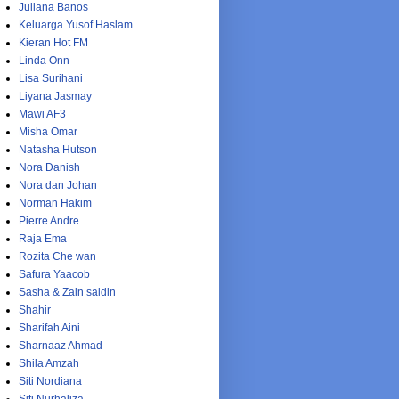
Juliana Banos
Keluarga Yusof Haslam
Kieran Hot FM
Linda Onn
Lisa Surihani
Liyana Jasmay
Mawi AF3
Misha Omar
Natasha Hutson
Nora Danish
Nora dan Johan
Norman Hakim
Pierre Andre
Raja Ema
Rozita Che wan
Safura Yaacob
Sasha & Zain saidin
Shahir
Sharifah Aini
Sharnaaz Ahmad
Shila Amzah
Siti Nordiana