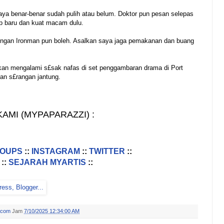
ya benar-benar sudah pulih atau belum. Doktor pun pesan selepas
dup baru dan kuat macam dulu.
dingan Ironman pun boleh. Asalkan saya jaga pemakanan dan buang
orkan mengalami s£sak nafas di set penggambaran drama di Port
an s£rangan jantung.
AMI (MYPAPARAZZI) :
ROUPS
::
INSTAGRAM
::
TWITTER
::
::
SEJARAH MYARTIS
::
.com
Jam
7/10/2025 12:34:00 AM