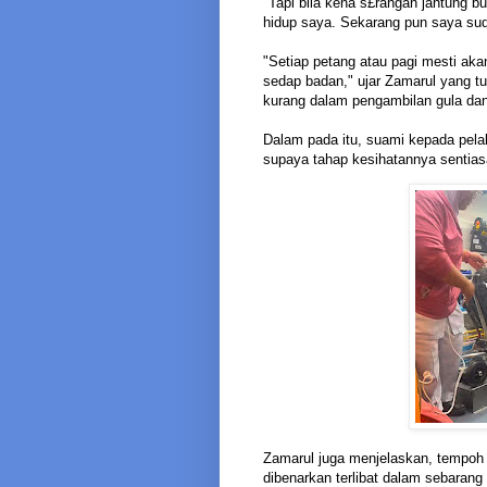
"Tapi bila kena s£rangan jantung b
hidup saya. Sekarang pun saya suda
"Setiap petang atau pagi mesti aka
sedap badan," ujar Zamarul yang 
kurang dalam pengambilan gula dan 
Dalam pada itu, suami kepada pelak
supaya tahap kesihatannya sentiasa
Zamarul juga menjelaskan, tempoh 
dibenarkan terlibat dalam sebarang a