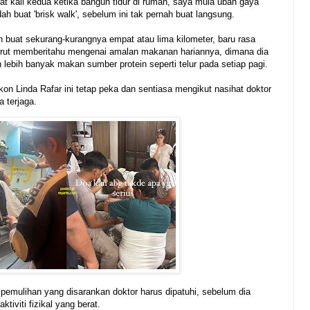
uat kali kedua ketika bangun tidur di rumah, saya mula ubah gaya
h buat 'brisk walk', sebelum ini tak pernah buat langsung.
n buat sekurang-kurangnya empat atau lima kilometer, baru rasa
turut memberitahu mengenai amalan makanan hariannya, dimana dia
lebih banyak makan sumber protein seperti telur pada setiap pagi.
on Linda Rafar ini tetap peka dan sentiasa mengikut nasihat doktor
 terjaga.
pemulihan yang disarankan doktor harus dipatuhi, sebelum dia
ktiviti fizikal yang berat.