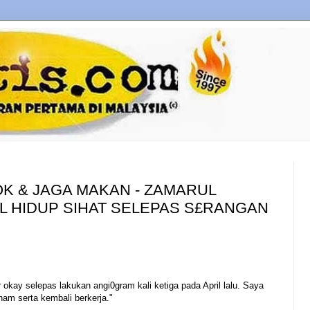
K & JAGA MAKAN - ZAMARUL
L HIDUP SIHAT SELEPAS S£RANGAN
 okay selepas lakukan angi0gram kali ketiga pada April lalu. Saya
am serta kembali berkerja."