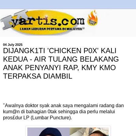
04 July 2025
DIJANGK1TI 'CHICKEN P0X' KALI
KEDUA - AIR TULANG BELAKANG
ANAK PENYANYI RAP, KMY KMO
TERPAKSA DIAMBIL
"Awalnya doktor syak anak saya mengalami radang dan
kum@n di bahagian 0tak sehingga dia perlu melalui
pros£dur LP (Lumbar Puncture).