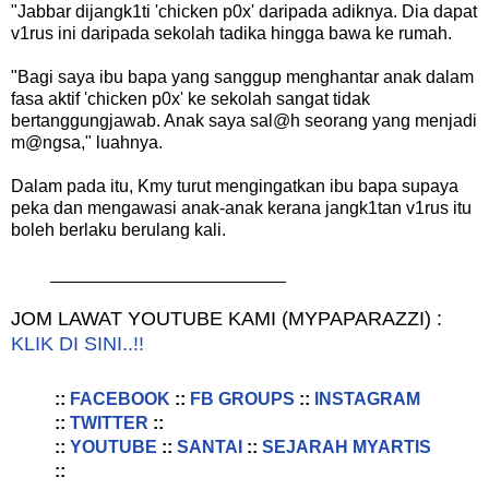
"Jabbar dijangk1ti 'chicken p0x' daripada adiknya. Dia dapat
v1rus ini daripada sekolah tadika hingga bawa ke rumah.
"Bagi saya ibu bapa yang sanggup menghantar anak dalam
fasa aktif 'chicken p0x' ke sekolah sangat tidak
bertanggungjawab. Anak saya sal@h seorang yang menjadi
m@ngsa," luahnya.
Dalam pada itu, Kmy turut mengingatkan ibu bapa supaya
peka dan mengawasi anak-anak kerana jangk1tan v1rus itu
boleh berlaku berulang kali.
________________________
JOM LAWAT YOUTUBE KAMI (MYPAPARAZZI) :
KLIK DI SINI..!!
::
FACEBOOK
::
FB GROUPS
::
INSTAGRAM
::
TWITTER
::
::
YOUTUBE
::
SANTAI
::
SEJARAH MYARTIS
::