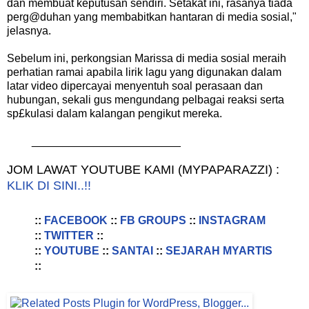
dan membuat keputusan sendiri. Setakat ini, rasanya tiada
perg@duhan yang membabitkan hantaran di media sosial,"
jelasnya.
Sebelum ini, perkongsian Marissa di media sosial meraih
perhatian ramai apabila lirik lagu yang digunakan dalam
latar video dipercayai menyentuh soal perasaan dan
hubungan, sekali gus mengundang pelbagai reaksi serta
sp£kulasi dalam kalangan pengikut mereka.
________________________
JOM LAWAT YOUTUBE KAMI (MYPAPARAZZI) :
KLIK DI SINI..!!
::
FACEBOOK
::
FB GROUPS
::
INSTAGRAM
::
TWITTER
::
::
YOUTUBE
::
SANTAI
::
SEJARAH MYARTIS
::