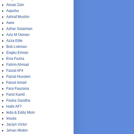
Anuar Zain
Aqasha
Ashraf Muslim
Awie
Azhar Sulaiman
Aziz M Osman
Azza Elite
Bob Lokman
Engku Emran
Erra Fazira
Fahrin Ahmad
Faizal AF4
Faizal Hussien
Faizal Ismail
Fara Fauzana
Farid Kamil
Fasha Sandha
Hafiz AF7
Ieda & Eddy Moin
Imuda
Jaclyn Victor
Jehan Miskin