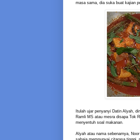
masa sama, dia suka buat kajian p
Itulah ujar penyanyi Datin Alyah, d
Ramli MS atau mesra disapa Tok Ra
menyentuh soal makanan.
Alyah atau nama sebenarnya, Noor 
sahaja mempunyai citarasa tinggi, 