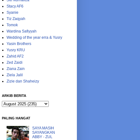
Siti Nurhaliza
Stacy AF6
Syanie
Tiz Zaqyah
Tomok
Wardina Safiyyah
Wedding of the year erra & Yusry
Yasin Brothers
Yusry KRU
Zahid AF2
Zed Zaidi
Ziana Zain
Ziela Jalil
Zizie dan Shaheizy
ARKIB BERITA
PALING HANGAT
SAYA MASIH
SAYANGKAN
ABBY - ZUL