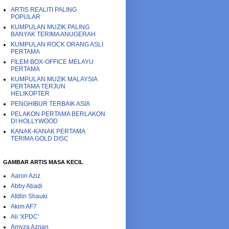
ARTIS REALITI PALING
POPULAR
KUMPULAN MUZIK PALING
BANYAK TERIMA ANUGERAH
KUMPULAN ROCK ORANG ASLI
PERTAMA
FILEM BOX-OFFICE MELAYU
PERTAMA
KUMPULAN MUZIK MALAYSIA
PERTAMA TERJUN
HELIKOPTER
PENGHIBUR TERBAIK ASIA
PELAKON PERTAMA BERLAKON
DI HOLLYWOOD
KANAK-KANAK PERTAMA
TERIMA GOLD DISC
GAMBAR ARTIS MASA KECIL
Aaron Aziz
Abby Abadi
Afdlin Shauki
Akim AF7
Ali 'XPDC'
Amyza Aznan