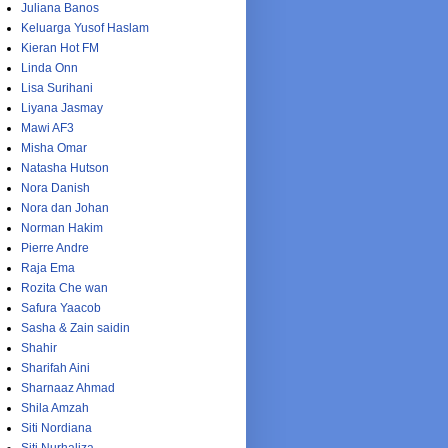
Juliana Banos
Keluarga Yusof Haslam
Kieran Hot FM
Linda Onn
Lisa Surihani
Liyana Jasmay
Mawi AF3
Misha Omar
Natasha Hutson
Nora Danish
Nora dan Johan
Norman Hakim
Pierre Andre
Raja Ema
Rozita Che wan
Safura Yaacob
Sasha & Zain saidin
Shahir
Sharifah Aini
Sharnaaz Ahmad
Shila Amzah
Siti Nordiana