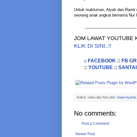
Untuk makluman, Alyah dan Ramli 
seorang anak angkat bernama Nur I
________________________
JOM LAWAT YOUTUBE K
KLIK DI SINI..!!
FACEBOOK
::
FB G
::
::
YOUTUBE
::
SANTAI
Artikel, video dan foto oleh:
www.myartis
No comments:
Post a Comment
Newer Post