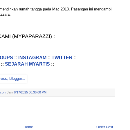
mendirikan rumah tangga pada Mac 2013. Pasangan ini mengambil
zzara.
AMI (MYPAPARAZZI) :
ROUPS
::
INSTAGRAM
::
TWITTER
::
::
SEJARAH MYARTIS
::
.com
Jam
8/17/2025 08:36:00 PM
Home
Older Post