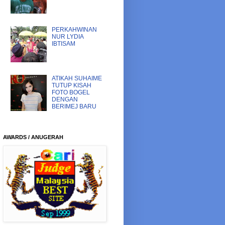
PERKAHWINAN
NUR LYDIA
IBTISAM
ATIKAH SUHAIME
TUTUP KISAH
FOTO BOGEL
DENGAN
BERIMEJ BARU
AWARDS / ANUGERAH