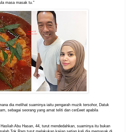
ula masa masak tu."
imana dia melihat suaminya iaitu pengarah muzik tersohor, Datuk
m, sebagai seorang yang amat teliti dan cer£wet apabila
Hasliah Abu Hasan, 44, turut mendedahkan, suaminya itu bukan
malah Tok Ram turut melakukan kajian setiap kali dia memasak di