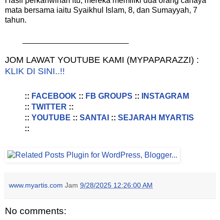
Hasil perkahwinan itu, mereka memiliki dua orang cahaya
mata bersama iaitu Syaikhul Islam, 8, dan Sumayyah, 7
tahun.
________________________
JOM LAWAT YOUTUBE KAMI (MYPAPARAZZI) :
KLIK DI SINI..!!
::
FACEBOOK
::
FB GROUPS
::
INSTAGRAM
::
TWITTER
::
::
YOUTUBE
::
SANTAI
::
SEJARAH MYARTIS
::
www.myartis.com
Jam
9/28/2025 12:26:00 AM
No comments: