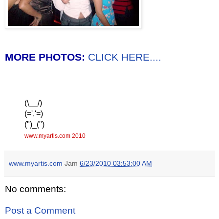
MORE PHOTOS:
CLICK HERE....
(\__/)
(='.'=)
(")_(")
www.myartis.com 2010
www.myartis.com
Jam
6/23/2010 03:53:00 AM
No comments:
Post a Comment