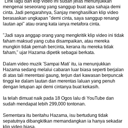
"Lirik lagu dan klip video ini sudah jelas menunjukkan
mengenai seseorang yang sanggup buat apa sahaja demi
cinta. Jadi pengarahnya, Sanjay menghasilkan klip video
berasaskan ungkapan "demi cinta, saya sanggup renangi
lautan api" atau orang kata ianya metafora cinta.
"Jadi saya anggap orang yang mengkritik klip video ini tidak
faham maksud yang cuba disampaikan, atau mereka
mungkin tidak pernah bercinta, kerana itu mereka tidak
faham," ujar Hazama dipetik sebagai berkata.
Dalam video muzik 'Sampai Mati' itu, ia menunjukkan
Hazama sedang melalui cabaran luar biasa seperti berjalan
di atas tali merentasi gaung, terjun dari kawasan berpuncak
tinggi ke dalam lautan dan merentas laluan yang penuh
dengan letupan api demi cintanya buat kekasih.
Ia telah dimuat naik pada 18 Ogos lalu di YouTube dan
sudah mendapat lebih 299,000 tontonan.
Sementara itu beritahu Hazama, isu bertudung tidak
sepatutnya dibangkitkan memandangkan ia hanya sekadar
klip video biasa.