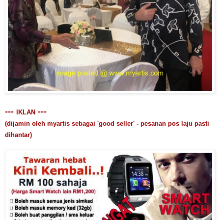
---
---
IKLAN
(dijamin oleh myartis sebagai 'good seller' - pesanan pos laju pasti
dihantar)