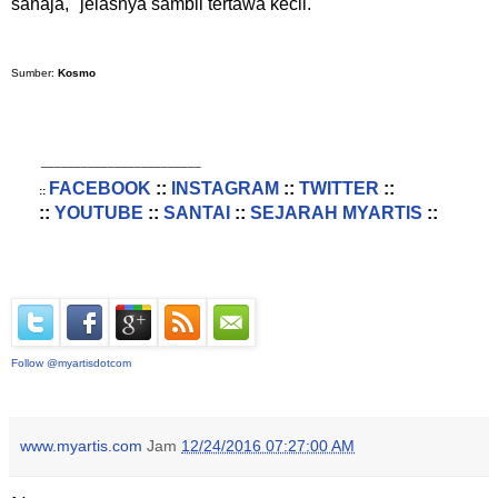
sahaja," jelasnya sambil tertawa kecil.
Sumber:
Kosmo
________________________
FACEBOOK
::
INSTAGRAM
::
TWITTER
::
::
::
YOUTUBE
::
SANTAI
::
SEJARAH MYARTIS
::
Follow @myartisdotcom
www.myartis.com
Jam
12/24/2016 07:27:00 AM