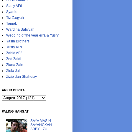
Siti Nurhaliza
Stacy AF6
Syanie
Tiz Zaqyah
Tomok
Wardina Safiyyah
Wedding of the year erra & Yusry
Yasin Brothers
Yusry KRU
Zahid AF2
Zed Zaidi
Ziana Zain
Ziela Jalil
Zizie dan Shaheizy
ARKIB BERITA
PALING HANGAT
SAYA MASIH
SAYANGKAN
ABBY - ZUL