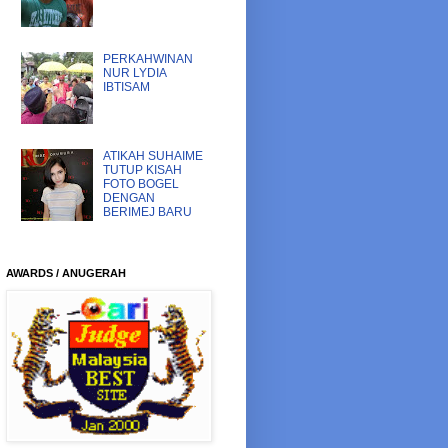
PERKAHWINAN
NUR LYDIA
IBTISAM
ATIKAH SUHAIME
TUTUP KISAH
FOTO BOGEL
DENGAN
BERIMEJ BARU
AWARDS / ANUGERAH