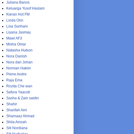
Juliana Banos
Keluarga Yusof Haslam
Kieran Hot FM
Linda Onn
Lisa Surihani
Liyana Jasmay
Mawi AF3
Misha Omar
Natasha Hutson
Nora Danish
Nora dan Johan
Norman Hakim
Pierre Andre
Raja Ema
Rozita Che wan
Safura Yaacob
Sasha & Zain saidin
Shahir
Sharifah Aini
Sharnaaz Ahmad
Shila Amzah
Siti Nordiana