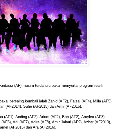
ntasia (AF) musim terdahulu bakal menyertai program realiti
kal bersaing kembali ialah Zahid (AF2), Faizal (AF4), Milla (AF5),
man (AF2014), Sufie (AF2015) dan Amir (AF2016).
ma (AF1), Anding (AF2), Adam (AF2), Bob (AF2), Amylea (AF3),
(AF6), Aril (AF7), Adira (AF8), Amir Jahari (AF9), Azhar (AF2013),
yamel (AF2015) dan Ara (AF2016).