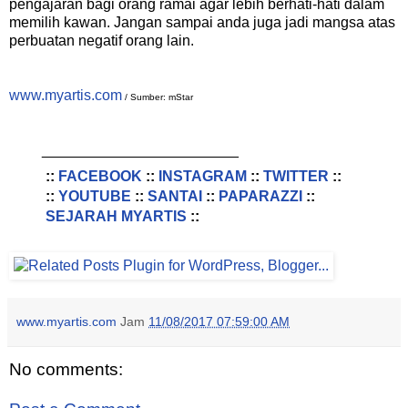
pengajaran bagi orang ramai agar lebih berhati-hati dalam
memilih kawan. Jangan sampai anda juga jadi mangsa atas
perbuatan negatif orang lain.
www.myartis.com
/ Sumber: mStar
________________________
::
FACEBOOK
::
INSTAGRAM
::
TWITTER
::
::
YOUTUBE
::
SANTAI
::
PAPARAZZI
::
SEJARAH MYARTIS
::
www.myartis.com
Jam
11/08/2017 07:59:00 AM
No comments: