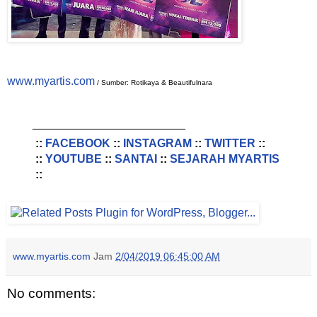
www.myartis.com
/ Sumber: Rotikaya & Beautifulnara
________________________
::
FACEBOOK
::
INSTAGRAM
::
TWITTER
::
::
YOUTUBE
::
SANTAI
::
SEJARAH MYARTIS
::
www.myartis.com
Jam
2/04/2019 06:45:00 AM
No comments: