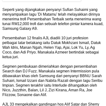
Seperti yang dijangkakan penyanyi Sufian Suhaimi yang
menyampaikan lagu 'Di Matamu' telah melayakkan dirinya
menerima trofi Persembahan Terbaik serta menerima wang
tunai RM12,000 trofi dan sebuah telefon pintar kamera kuad,
Samsung Galaxy A9.
Persembahan 12 finalis AJL diadili 10 juri profesion
pelbagai latar belakang iaitu Datuk Mokhzani Ismail, Datuk
Wah Idris, Manan Ngah, Helen Yap, Ajai, Lok Yu, Ly, Ag
Coco, dan Adi Priyo. Manakala Azmeer bertindak sebagai
ketua juri.
Segmen pembukaan dimeriahkan dengan persembahan
Search dan DJ Fuzz. Manakala segmen Intermission pula
dibawakan khas oleh Samsung dari penyanyi BBNU Sarah
Suhairi, Ismail Izzani dan Nabila Razali dengan lagu Seribu
Impian. Segmen terakhir iaitu Interlude dihangatkan oleh
Nico, Juzzthin, Balan, Lil J, Zizi Kirana, Aman Ra, Joe
Flizzow, Sonaone dan Alif.
AJL 33 mengekalkan gandingan hos Alif Satar dan Sherry