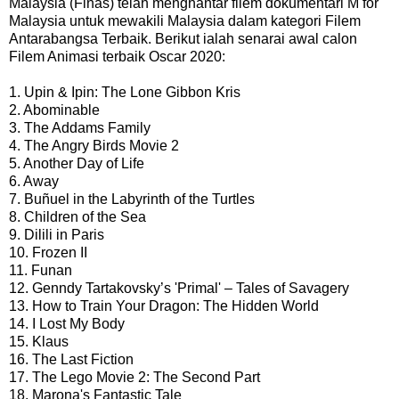
Malaysia (Finas) telah menghantar filem dokumentari M for
Malaysia untuk mewakili Malaysia dalam kategori Filem
Antarabangsa Terbaik. Berikut ialah senarai awal calon
Filem Animasi terbaik Oscar 2020:
1. Upin & Ipin: The Lone Gibbon Kris
2. Abominable
3. The Addams Family
4. The Angry Birds Movie 2
5. Another Day of Life
6. Away
7. Buñuel in the Labyrinth of the Turtles
8. Children of the Sea
9. Dilili in Paris
10. Frozen II
11. Funan
12. Genndy Tartakovsky’s 'Primal' – Tales of Savagery
13. How to Train Your Dragon: The Hidden World
14. I Lost My Body
15. Klaus
16. The Last Fiction
17. The Lego Movie 2: The Second Part
18. Marona's Fantastic Tale