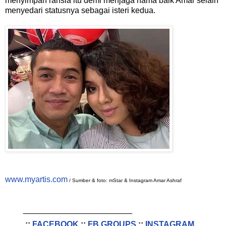
menyimpan rahsia itu demi menjaga nama baik Amar selain
menyedari statusnya sebagai isteri kedua.
www.myartis.com
/ Sumber & foto: mStar & Instagram Amar Ashraf
________________________
::
FACEBOOK
::
FB GROUPS
::
INSTAGRAM